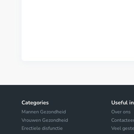
Categories
Useful i
Mannen Gezondheid
Over ons
Vrouwen Gezondheid
Contactee
Erectiele disfunctie
Veel gest