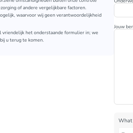
oorziene omstandigheden buiten onze controle
Onderwer
zorging of andere vergelijkbare factoren.
gelijk, waarvoor wij geen verantwoordelijkheid
Jouw ber
 vriendelijk het onderstaande formulier in; we
bij u terug te komen.
What 
Answe
for