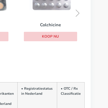
Neoral
KOOP NU
• Registratiestatus
• OTC / Rx
rikanten
in Nederland
Classificatie
erland