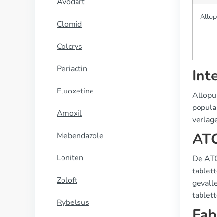
Avodart
Allop
Clomid
Colcrys
Periactin
Int
Fluoxetine
Allopu
popula
Amoxil
verlage
ATC
Mebendazole
Loniten
De ATC
tablet
Zoloft
gevall
tablett
Rybelsus
Fab