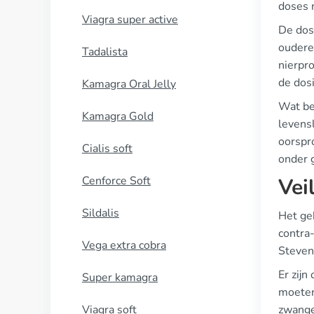
doses n
Viagra super active
De dos
ouderen
Tadalista
nierpro
de dos
Kamagra Oral Jelly
Wat bet
Kamagra Gold
levensl
oorspr
Cialis soft
onder 
Cenforce Soft
Vei
Sildalis
Het geb
contra-
Vega extra cobra
Steven
Er zijn
Super kamagra
moeten 
Viagra soft
zwange