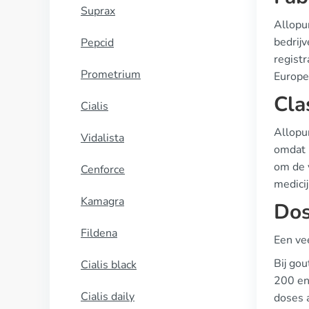
Suprax
Allopu
bedrijv
Pepcid
regist
Prometrium
Europe
Cla
Cialis
Allopur
Vidalista
omdat h
om de v
Cenforce
medicij
Kamagra
Dos
Fildena
Een ve
Bij go
Cialis black
200 en
Cialis daily
doses 