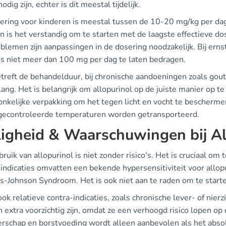
odig zijn, echter is dit meestal tijdelijk.
ering voor kinderen is meestal tussen de 10-20 mg/kg per da
 is het verstandig om te starten met de laagste effectieve dos
blemen zijn aanpassingen in de dosering noodzakelijk. Bij erns
is niet meer dan 100 mg per dag te laten bedragen.
reft de behandelduur, bij chronische aandoeningen zoals gout i
ang. Het is belangrijk om allopurinol op de juiste manier op t
onkelijke verpakking om het tegen licht en vocht te bescherm
gecontroleerde temperaturen worden getransporteerd.
ligheid & Waarschuwingen bij Al
ruik van allopurinol is niet zonder risico's. Het is cruciaal om
indicaties omvatten een bekende hypersensitiviteit voor allopu
s-Johnson Syndroom. Het is ook niet aan te raden om te starte
 ook relatieve contra-indicaties, zoals chronische lever- of ni
extra voorzichtig zijn, omdat ze een verhoogd risico lopen op 
rschap en borstvoeding wordt alleen aanbevolen als het absolu