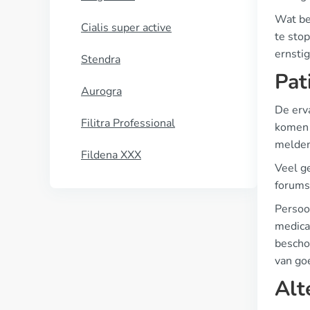
Wat be
Cialis super active
te sto
ernstig
Stendra
Pat
Aurogra
De erv
Filitra Professional
komen v
melden
Fildena XXX
Veel g
forums 
Persoo
medica
bescho
van go
Alt