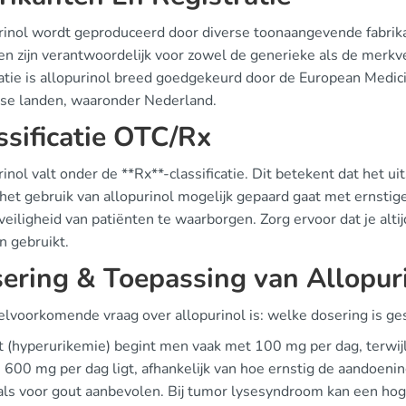
rinol wordt geproduceerd door diverse toonaangevende fabrik
en zijn verantwoordelijk voor zowel de generieke als de merkv
ratie is allopurinol breed goedgekeurd door de European Medic
se landen, waaronder Nederland.
ssificatie OTC/Rx
inol valt onder de **Rx**-classificatie. Dit betekent dat het ui
et gebruik van allopurinol mogelijk gepaard gaat met ernstige
eiligheid van patiënten te waarborgen. Zorg ervoor dat je altij
n gebruikt.
ering & Toepassing van Allopur
elvoorkomende vraag over allopurinol is: welke dosering is ge
ut (hyperurikemie) begint men vaak met 100 mg per dag, terwij
 600 mg per dag ligt, afhankelijk van hoe ernstig de aandoenin
als voor gout aanbevolen. Bij tumor lysesyndroom kan een ho