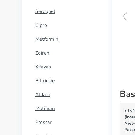
Seroquel
Cipro
Naprosyn
Metformin
KOOP NU
Zofran
Xifaxan
Biltricide
Bas
Aldara
Motilium
• IN
(Inte
Proscar
Niet-
Pate