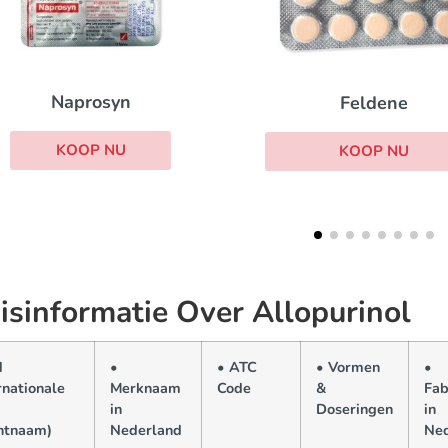
Colchicine
Feldene
KOOP NU
KOOP NU
isinformatie Over Allopurinol
N
•
• ATC
• Vormen
•
rnationale
Merknaam
Code
&
Fab
in
Doseringen
in
ntnaam)
Nederland
Ned