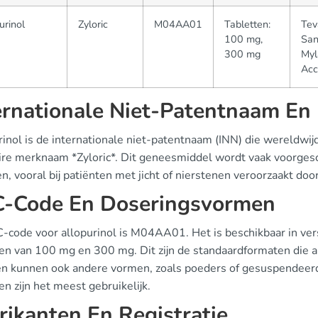
urinol
Zyloric
M04AA01
Tabletten:
Tev
100 mg,
San
300 mg
Myl
Acc
ernationale Niet-Patentnaam E
rinol is de internationale niet-patentnaam (INN) die wereldwij
ire merknaam *Zyloric*. Dit geneesmiddel wordt vaak voorgesc
n, vooral bij patiënten met jicht of nierstenen veroorzaakt do
-Code En Doseringsvormen
-code voor allopurinol is M04AA01. Het is beschikbaar in ver
ten van 100 mg en 300 mg. Dit zijn de standaardformaten die 
en kunnen ook andere vormen, zoals poeders of gesuspendeerde
en zijn het meest gebruikelijk.
rikanten En Registratie