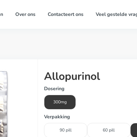
ën
Over ons
Contacteert ons
Veel gestelde vra
Allopurinol
Dosering
300mg
Verpakking
90 pill
60 pill