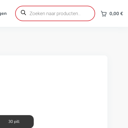
Producten
zoeken
gen
0,00
€
30 pill