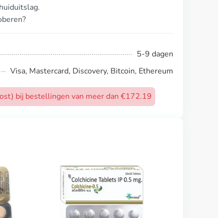
uiduitslag.
roberen?
5-9 dagen
Visa, Mastercard, Discovery, Bitcoin, Ethereum
post) bij bestellingen van meer dan €172.19