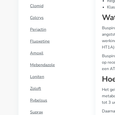
Regi
Clomid
Klas
Wat
Colcrys
Buspir
Periactin
angsts
werkin
Fluoxetine
HT1A) 
Amoxil
Buspir
op rece
Mebendazole
een AT
Loniten
Hoe
Zoloft
Het ge
metabo
Rybelsus
tot 3 
Daarna
Suprax