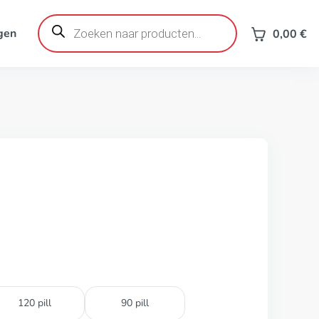
Producten
zoeken
gen
0,00
€
120 pill
90 pill