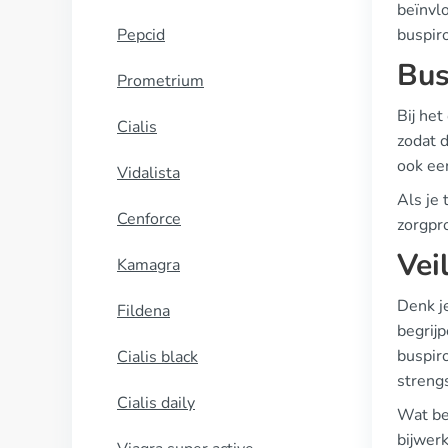
beïnvl
Pepcid
buspir
Bus
Prometrium
Bij he
Cialis
zodat d
ook een
Vidalista
Als je 
Cenforce
zorgpro
Vei
Kamagra
Denk j
Fildena
begrijp
buspir
Cialis black
streng
Cialis daily
Wat bet
bijwerk