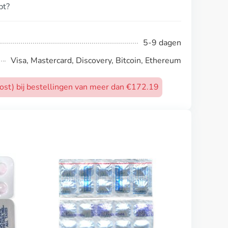
pt?
5-9 dagen
Visa, Mastercard, Discovery, Bitcoin, Ethereum
post) bij bestellingen van meer dan €172.19
Strattera