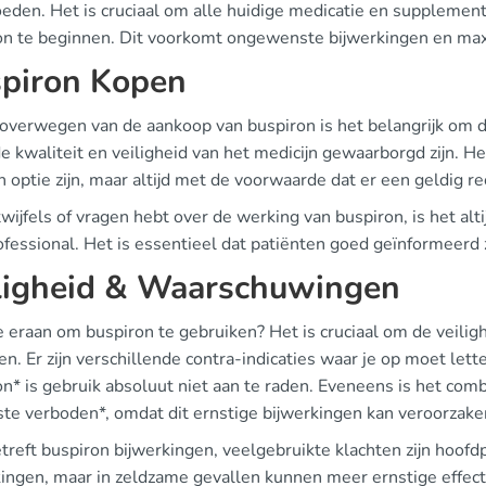
oeden. Het is cruciaal om alle huidige medicatie en suppleme
on te beginnen. Dit voorkomt ongewenste bijwerkingen en maxim
piron Kopen
t overwegen van de aankoop van buspiron is het belangrijk om d
e kwaliteit en veiligheid van het medicijn gewaarborgd zijn. 
 optie zijn, maar altijd met de voorwaarde dat er een geldig re
twijfels of vragen hebt over de werking van buspiron, is het al
fessional. Het is essentieel dat patiënten goed geïnformeerd z
ligheid & Waarschuwingen
e eraan om buspiron te gebruiken? Het is cruciaal om de veili
en. Er zijn verschillende contra-indicaties waar je op moet le
on* is gebruik absoluut niet aan te raden. Eveneens is het 
ste verboden*, omdat dit ernstige bijwerkingen kan veroorzake
reft buspiron bijwerkingen, veelgebruikte klachten zijn hoofdpi
ingen, maar in zeldzame gevallen kunnen meer ernstige effecte