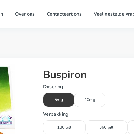
ën
Over ons
Contacteert ons
Veel gestelde vra
Buspiron
Dosering
5mg
10mg
Verpakking
180 pill
360 pill