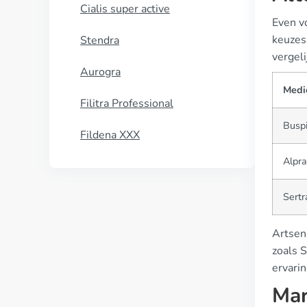
Cialis super active
Even vo
keuzes
Stendra
vergel
Aurogra
Medic
Filitra Professional
Busp
Fildena XXX
Alpr
Sertr
Artsen
zoals S
ervari
Mar