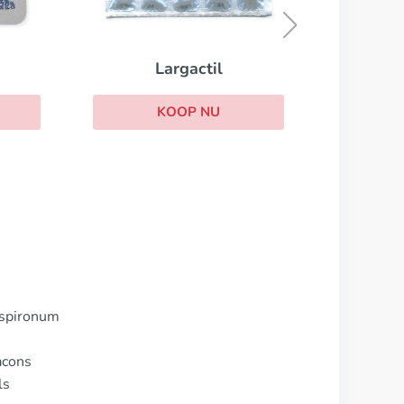
KOOP NU
uspironum
acons
ls