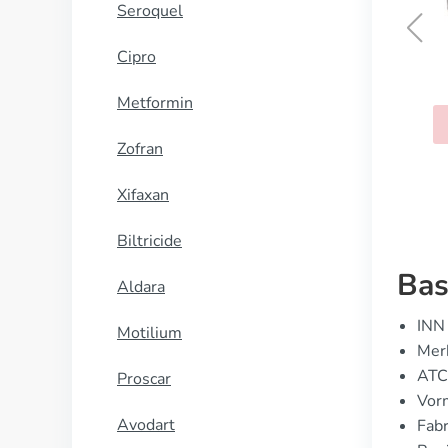
Seroquel
Cipro
Stemetil
Metformin
KOOP NU
Zofran
Xifaxan
Biltricide
Bas
Aldara
INN 
Motilium
Merk
ATC
Proscar
Vorm
Avodart
Fabr