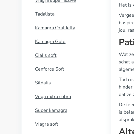
Viagra super active
Het is 
Tadalista
Vergee
buspiro
Kamagra Oral Jelly
jou, ra
Pat
Kamagra Gold
Wat ze
Cialis soft
schat a
Cenforce Soft
algeme
Toch is
Sildalis
hinder
dat ze 
Vega extra cobra
De feed
Super kamagra
is bel
afspra
Viagra soft
Alt