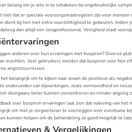
van belang om je arts in te schakelen bij ongebruikelijke symp
t niet dat er speciale voorzorgsmaatregelen zijn voor mensen 
n dient bij hen met extra voorzichtigheid te gebeuren. Indien j
adpleeg dan altijd een zorgprofessional. Veiligheid staat voorop
iëntervaringen
ggen anderen over hun ervaringen met buspiron? Diverse plat
an inzichten. Veel gebruikers melden dat buspiron voor hen effec
ne angststoornissen.
 het belangrijk om te kijken naar zowel de positieve als nega
 te ondervinden van bijwerkingen, zoals vermoeidheid en misse
zich doorgaans beter kunnen concentreren en minder angstig zi
back over buspiron ervaringen laat zien dat naleving van het me
angrijk om met je zorgverlener te overleggen over eventuele b
ken kunnen helpen om de behandeling zo goed mogelijk te late
ernatieven & Vergelijkingen