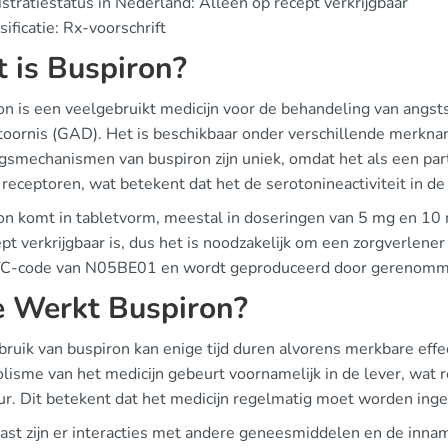
stratiestatus in Nederland: Alleen op recept verkrijgbaar
sificatie: Rx-voorschrift
 is Buspiron?
on is een veelgebruikt medicijn voor de behandeling van angs
toornis (GAD). Het is beschikbaar onder verschillende merkn
gsmechanismen van buspiron zijn uniek, omdat het als een part
receptoren, wat betekent dat het de serotonineactiviteit in d
on komt in tabletvorm, meestal in doseringen van 5 mg en 10 m
pt verkrijgbaar is, dus het is noodzakelijk om een zorgverlener
C-code van N05BE01 en wordt geproduceerd door gerenommeer
 Werkt Buspiron?
bruik van buspiron kan enige tijd duren alvorens merkbare eff
lisme van het medicijn gebeurt voornamelijk in de lever, wat r
uur. Dit betekent dat het medicijn regelmatig moet worden i
ast zijn er interacties met andere geneesmiddelen en de innam