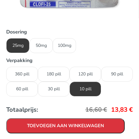
Dosering
25mg
50mg
100mg
Verpakking
360 pill
180 pill
120 pill
90 pill
60 pill
30 pill
10 pill
Totaalprijs:
16,60
€
13,83
€
TOEVOEGEN AAN WINKELWAGEN