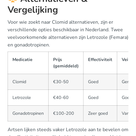
Vergelijking
Voor wie zoekt naar Clomid alternatieven, zijn er
verschillende opties beschikbaar in Nederland. Twee
veelvoorkomende alternatieven zijn Letrozole (Femara)
en gonadotropinen.
Medicatie
Prijs
Effectiviteit
Veilig
(gemiddeld)
Clomid
€30-50
Goed
Gemidd
Letrozole
€40-60
Goed
Goed
Gonadotropinen
€100-200
Zeer goed
Variabe
Artsen lijken steeds vaker Letrozole aan te bevelen om