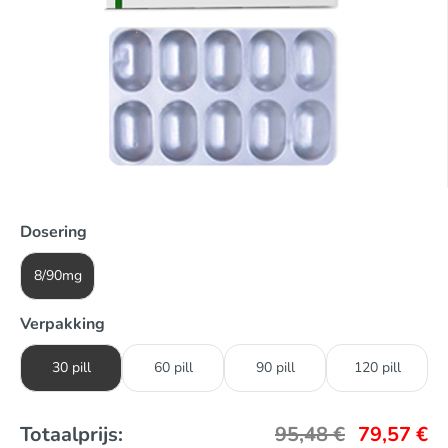
Dosering
8/90mg
Verpakking
30 pill
60 pill
90 pill
120 pill
Totaalprijs:
95,48
€
79,57
€