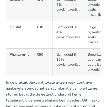
6%
bijwerkinge
gewichtsverlies
zoals
misselijkhei
Orlistat
€30
Gemiddeld 3-
Enige
4%
bijwerkinge
gewichtsverlies
zoals
diarree
Phentermine
€50
Gemiddeld 8-
Beperkte
10%
duur van
gewichtsverlies
gebruik door
bijwerkinge
In de praktijk blijkt dat lokale artsen vaak Contrave
aanbevelen omdat het een combinatie van werkzame
stoffen bevat die de eetlust onderdrukken en
tegelijkertijd de energiebalans beïnvloeden. Dit maakt
het tot een veelbelovende optie voor patiënten met