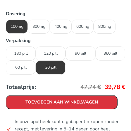
Dosering
100mg
300mg
400mg
600mg
800mg
Verpakking
180 pill
120 pill
90 pill
360 pill
60 pill
30 pill
Totaalprijs:
47,74
€
39,78
€
TOEVOEGEN AAN WINKELWAGEN
In onze apotheek kunt u gabapentin kopen zonder
recept, met levering in 5–14 dagen door heel