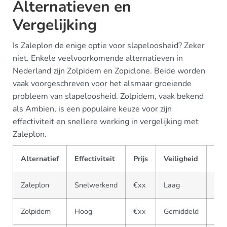
Alternatieven en
Vergelijking
Is Zaleplon de enige optie voor slapeloosheid? Zeker
niet. Enkele veelvoorkomende alternatieven in
Nederland zijn Zolpidem en Zopiclone. Beide worden
vaak voorgeschreven voor het alsmaar groeiende
probleem van slapeloosheid. Zolpidem, vaak bekend
als Ambien, is een populaire keuze voor zijn
effectiviteit en snellere werking in vergelijking met
Zaleplon.
Alternatief
Effectiviteit
Prijs
Veiligheid
Bes
Zaleplon
Snelwerkend
€xx
Laag
Ja
Zolpidem
Hoog
€xx
Gemiddeld
Ja