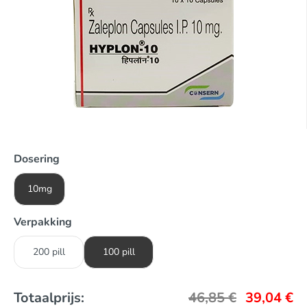
Dosering
10mg
Verpakking
200 pill
100 pill
Totaalprijs:
46,85
€
39,04
€