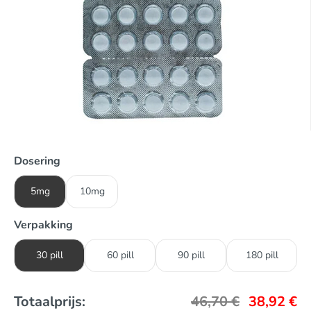
Dosering
5mg
10mg
Verpakking
30 pill
60 pill
90 pill
180 pill
Totaalprijs:
46,70
€
38,92
€