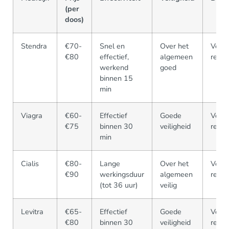
(per
doos)
Stendra
€70-
Snel en
Over het
Verkr
€80
effectief,
algemeen
recep
werkend
goed
binnen 15
min
Viagra
€60-
Effectief
Goede
Verkr
€75
binnen 30
veiligheid
recep
min
Cialis
€80-
Lange
Over het
Verkr
€90
werkingsduur
algemeen
recep
(tot 36 uur)
veilig
Levitra
€65-
Effectief
Goede
Verkr
€80
binnen 30
veiligheid
recep