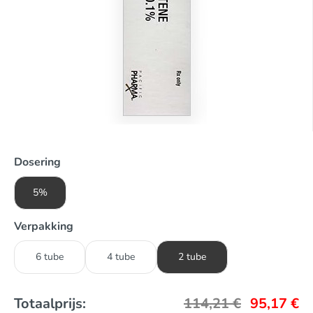
Dosering
5%
Verpakking
6 tube
4 tube
2 tube
Totaalprijs:
114,21
€
95,17
€