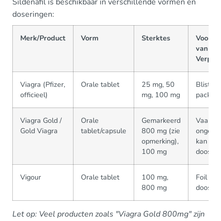
Sildenafil is beschikbaar in verschillende vormen en
doseringen:
Merk/Product
Vorm
Sterktes
Voorbe
van
Verpak
Viagra (Pfizer,
Orale tablet
25 mg, 50
Blister,
officieel)
mg, 100 mg
pack
Viagra Gold /
Orale
Gemarkeerd
Vaak
Gold Viagra
tablet/capsule
800 mg (zie
ongebui
opmerking),
kan los 
100 mg
doos zij
Vigour
Orale tablet
100 mg,
Foil blis
800 mg
doos
Let op: Veel producten zoals "Viagra Gold 800mg" zijn