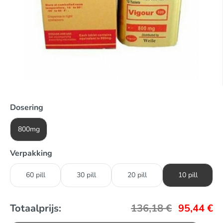
Dosering
800mg
Verpakking
60 pill
30 pill
20 pill
10 pill
Totaalprijs:
136,18
€
95,44
€