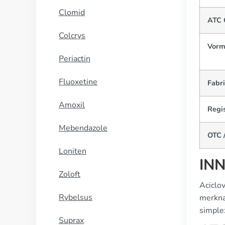
Clomid
ATC 
Colcrys
Vorm
Periactin
Fluoxetine
Fabr
Amoxil
Regis
Mebendazole
OTC /
Loniten
INN
Zoloft
Aciclov
Rybelsus
merknaa
simple
Suprax