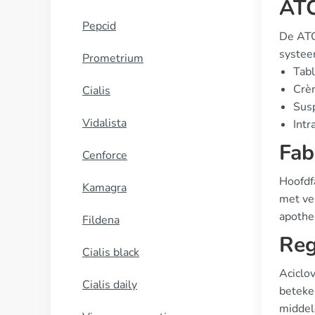
ATC
Pepcid
De ATC-
systee
Prometrium
Tab
Crè
Cialis
Susp
Vidalista
Int
Fab
Cenforce
Hoofdf
Kamagra
met ve
apothe
Fildena
Reg
Cialis black
Aciclov
Cialis daily
beteken
middel