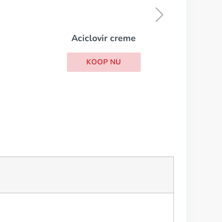
KOOP NU
e