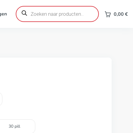
Producten
zoeken
gen
0,00
€
30 pill