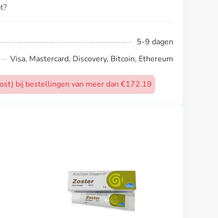
t?
5-9 dagen
Visa, Mastercard, Discovery, Bitcoin, Ethereum
post) bij bestellingen van meer dan €172.19
Chloroquine