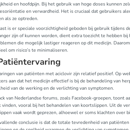
ijkheid en hoofdpijn. Bij het gebruik van hoge doses kunnen 
esoriëntatie en verwardheid. Het is cruciaal dat gebruikers a
en als ze optreden.
ast is er speciale voorzichtigheid geboden bij gebruik tijdens
nger zijn of kunnen worden, dient extra toezicht te hebben bij 
oblemen die mogelijk lastiger reageren op dit medicijn. Daaro
eel om risico’s te minimaliseren.
atiëntervaring
aringen van patiënten met aciclovir zijn relatief positief. O
ers aan dat het medicijn effectief is bij de behandeling van h
lheid van de werking en de verlichting van symptomen.
ck van Nederlandse forums, zoals Facebook-groepen, toont aan
 vinden, vooral bij het behandelen van koortslippen. Uit de verhal
ippen vaak wordt geprezen, alhoewel er soms klachten over bij
allende conclusie is dat de totale tevredenheid van patiënten af
kingen en de snelheid waarmee de verlichting van symptomen 