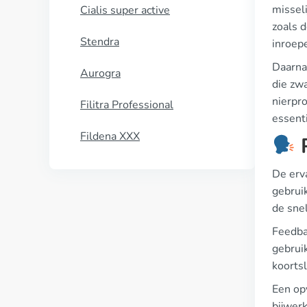
missel
Cialis super active
zoals d
Stendra
inroep
Daarna
Aurogra
die zwa
nierpr
Filitra Professional
essenti
Fildena XXX
P
De erv
gebruik
de sne
Feedba
gebruik
koortsl
Een opv
bijwer