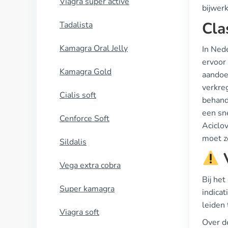
Viagra super active
bijwer
Cla
Tadalista
Kamagra Oral Jelly
In Nede
ervoor 
Kamagra Gold
aandoen
verkreg
Cialis soft
behande
een sn
Cenforce Soft
Aciclov
moet z
Sildalis
V
Vega extra cobra
Bij het
Super kamagra
indicat
leiden
Viagra soft
Over d