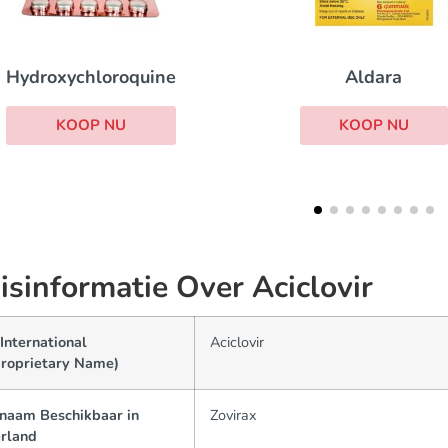
Aldara
Aciclovir crem
KOOP NU
KOOP NU
isinformatie Over Aciclovir
International
Aciclovir
roprietary Name)
naam Beschikbaar in
Zovirax
rland