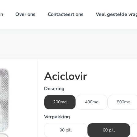
ën
Over ons
Contacteert ons
Veel gestelde vra
Aciclovir
Dosering
200mg
400mg
800mg
Verpakking
90 pill
60 pill