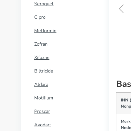
Seroquel
Cipro
Hydroxychloroquine
Metformin
KOOP NU
Zofran
Xifaxan
Biltricide
Bas
Aldara
Motilium
INN (
Nonp
Proscar
Merk
Avodart
Nede