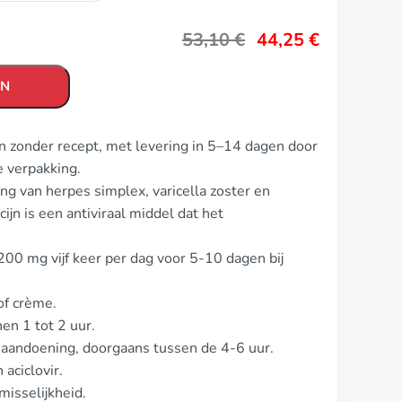
53,10
€
44,25
€
EN
en zonder recept, met levering in 5–14 dagen door
 verpakking.
ng van herpes simplex, varicella zoster en
jn is een antiviraal middel dat het
 200 mg vijf keer per dag voor 5-10 dagen bij
of crème.
nen 1 tot 2 uur.
e aandoening, doorgaans tussen de 4-6 uur.
 aciclovir.
isselijkheid.