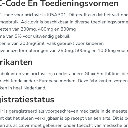
-Code En Toedieningsvormen
code voor aciclovir is J05AB01. Dit geeft aan dat het valt ond
mgebruik. Aciclovir is beschikbaar in diverse toedieningsvorme
letten van 200mg, 400mg en 800mg
me van 5% voor uitwendig gebruik
enie van 200mg/5ml, vaak gebruikt voor kinderen
raveneuze formuleringen van 250mg, 500mg en 1000mg voor er
rikanten
abrikanten van aciclovir zijn onder andere GlaxoSmithKline, d
rschillende andere Europese merken. Deze fabrikanten zorgen v
ken in heel Nederland.
istratiestatus
ir is geregistreerd als voorgeschreven medicatie in de meeste
t dat het alleen verkrijgbaar is op recept van een arts. Dit is b
en als aciclovir moet gebeuren onder toezicht van medische p