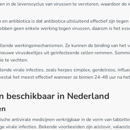
en in de levenscyclus van virussen te verstoren, waardoor d
n antibiotica is dat antibiotica uitsluitend effectief zijn tegen 
ca hebben geen enkele werking tegen virussen, daarom is het ess
illende werkingsmechanismen. Ze kunnen de binding van het vir
n nieuwe virusdeeltjes uit geïnfecteerde cellen remmen. Sommi
e te vechten.
llende virale infecties, zoals herpes simplex, gordelroos, infl
jn meestal het meest effectief wanneer ze binnen 24-48 uur na
en beschikbaar in Nederland
en
sche antivirale medicijnen verkrijgbaar in de vorm van tablet
ige virale infecties. Bekende voorbeelden zijn aciclovir, valacic