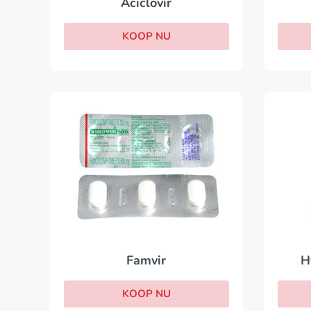
Aciclovir
KOOP NU
H
Famvir
KOOP NU