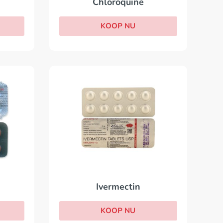
Chloroquine
KOOP NU
Ivermectin
KOOP NU