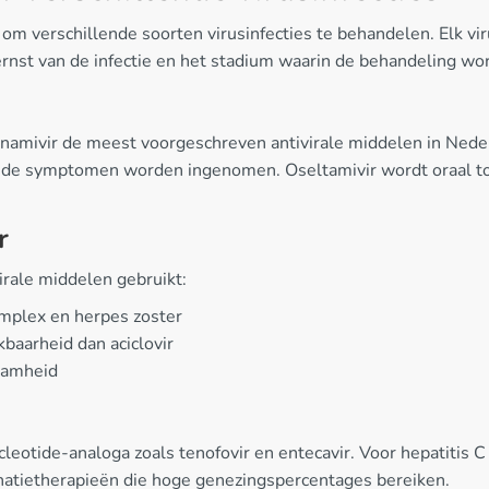
om verschillende soorten virusinfecties te behandelen. Elk vir
 ernst van de infectie en het stadium waarin de behandeling wor
n zanamivir de meest voorgeschreven antivirale middelen in N
n de symptomen worden ingenomen. Oseltamivir wordt oraal toeg
r
irale middelen gebruikt:
implex en herpes zoster
kbaarheid dan aciclovir
zaamheid
otide-analoga zoals tenofovir en entecavir. Voor hepatitis C z
inatietherapieën die hoge genezingspercentages bereiken.