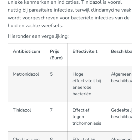
unieke kenmerken en indicaties. Tinidazol is vooral
nuttig bij parasitaire infecties, terwijl clindamycine vaak
wordt voorgeschreven voor bacteriële infecties van de
huid en zachte weefsels.
Hieronder een vergelijking:
Antibioticum
Prijs
Effectiviteit
Beschikbaarh
(Euro)
Metronidazol
5
Hoge
Algemeen
effectiviteit bij
beschikbaar
anaerobe
bacteriën
Tinidazol
7
Effectief
Gedeeltelijk
tegen
beschikbaar
trichomoniasis
Clindamycine
8
Effectief bij
Algemeen