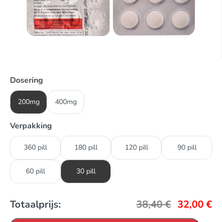
Dosering
200mg
400mg
Verpakking
360 pill
180 pill
120 pill
90 pill
60 pill
30 pill
Totaalprijs:
38,40
€
32,00
€