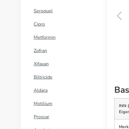
Seroquel
Cipro
Treclinac
Metformin
KOOP NU
Zofran
Xifaxan
Biltricide
Bas
Aldara
Motilium
INN (
Eige
Proscar
Merk