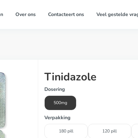
ën
Over ons
Contacteert ons
Veel gestelde vra
Tinidazole
Dosering
500mg
Verpakking
180 pill
120 pill