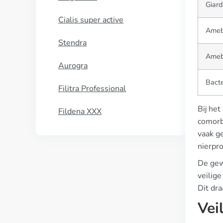
Giard
Cialis super active
Ameb
Stendra
Ameb
Aurogra
Bacte
Filitra Professional
Bij het
Fildena XXX
comorb
vaak ge
nierpro
De gew
veilige
Dit dra
Vei