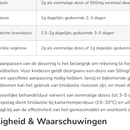
iasis
2g als eenmalige dosis of 500mg eenmaal da
iasis
2g dagelijks gedurende 2–3 dagen
ische leverabces
1.5–2g dagelijks gedurende 3–5 dagen
riële vaginose
2g als eenmalige dosis of 1g dagelijks gedure
 aanpassen van de dosering is het belangrijk om rekening te h
iditeiten. Voor kinderen geldt doorgaans een dosis van 50mg
en specifieke aanpassing nodig hebben, tenzij er bijkomende g
blemen kan het gebruik van tinidazole risicovol zijn, en moet
oonlijke behandelduur varieert van eenmalige doses tot 3–5 d
 opslag dient tinidazole bij kamertemperatuur (15–30°C) en ui
agt bij aan de effectiviteit van het geneesmiddel en voorkomt 
ligheid & Waarschuwingen