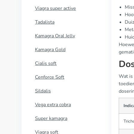
Miss
Viagra super active
Hoof
Tadalista
Duiz
Met
Kamagra Oral Jelly
Huid
Hoewel
Kamagra Gold
gemati
Dos
Cialis soft
Wat is
Cenforce Soft
toedien
Sildalis
doserin
Vega extra cobra
Indic
Super kamagra
Trich
Viagra soft