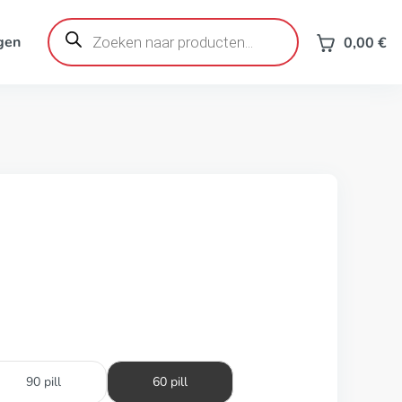
Producten
zoeken
gen
0,00
€
90 pill
60 pill