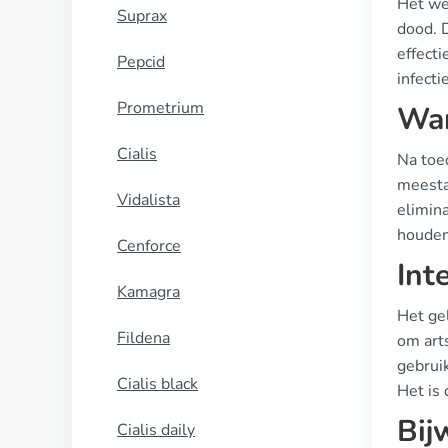
Het we
Suprax
dood. 
effecti
Pepcid
infecti
Prometrium
Wan
Cialis
Na toe
meestal
Vidalista
elimina
houden
Cenforce
Int
Kamagra
Het gel
Fildena
om art
gebruik
Cialis black
Het is 
Bij
Cialis daily