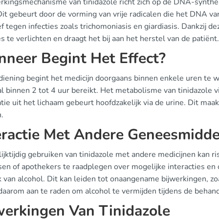
rkingsmechanisme van tinidazole richt zich op de DNA-synthes
Dit gebeurt door de vorming van vrije radicalen die het DNA va
ef tegen infecties zoals trichomoniasis en giardiasis. Dankzij
es te verlichten en draagt het bij aan het herstel van de patiënt.
neer Begint Het Effect?
diening begint het medicijn doorgaans binnen enkele uren te w
 binnen 2 tot 4 uur bereikt. Het metabolisme van tinidazole vi
tie uit het lichaam gebeurt hoofdzakelijk via de urine. Dit maak
.
eractie Met Andere Geneesmidd
ijktijdig gebruiken van tinidazole met andere medicijnen kan r
sen of apothekers te raadplegen over mogelijke interacties e
 van alcohol. Dit kan leiden tot onaangename bijwerkingen, zoal
daarom aan te raden om alcohol te vermijden tijdens de behand
werkingen Van Tinidazole