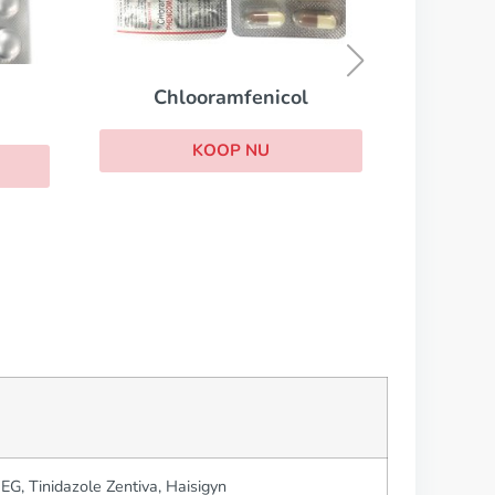
Bactrim
KOOP NU
EG, Tinidazole Zentiva, Haisigyn