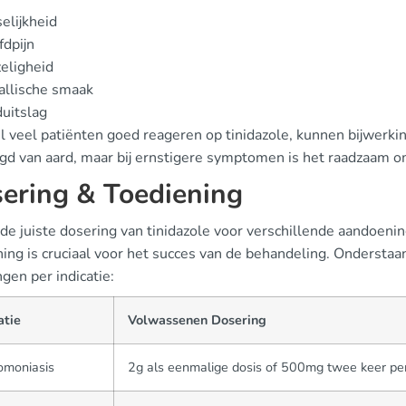
elijkheid
dpijn
eligheid
allische smaak
uitslag
 veel patiënten goed reageren op tinidazole, kunnen bijwerkin
gd van aard, maar bij ernstigere symptomen is het raadzaam om
ering & Toediening
 de juiste dosering van tinidazole voor verschillende aandoen
ing is cruciaal voor het succes van de behandeling. Onderstaa
gen per indicatie:
atie
Volwassenen Dosering
omoniasis
2g als eenmalige dosis of 500mg twee keer p