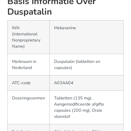
Basis Informatie Over
Duspatalin
INN
Mebeverine
(International
Nonproprietary
Name)
Merknaam in
Duspatalin (tabletten en
Nederland
capsules)
ATC-code
A03AA04
Doseringsvormen
Tabletten (135 mg),
Aangemodificeerde afgifte
capsules (200 mg), Orale
vloeistof