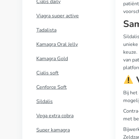
Cialis daily
patiënt
voorsch
Viagra super active
Sam
Tadalista
Sildali
Kamagra Oral Jelly
unieke
keuze. 
Kamagra Gold
van pa
platfor
Cialis soft
V
Cenforce Soft
Bij het
mogeli
Sildalis
Contra-
Vega extra cobra
met bek
Bijwerk
Super kamagra
Zeldzam