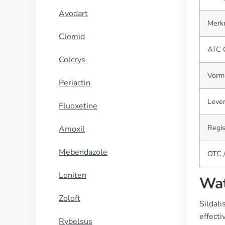
Avodart
Merk
Clomid
ATC 
Colcrys
Vorm
Periactin
Lever
Fluoxetine
Regis
Amoxil
Mebendazole
OTC /
Loniten
Wat
Zoloft
Sildali
effecti
Rybelsus