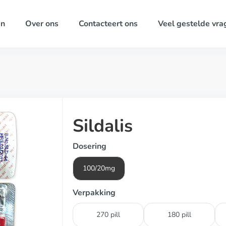
ën
Over ons
Contacteert ons
Veel gestelde vra
Sildalis
Dosering
100/20mg
Verpakking
270 pill
180 pill