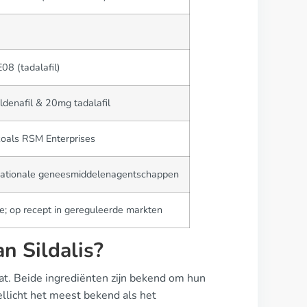
08 (tadalafil)
ldenafil & 20mg tadalafil
zoals RSM Enterprises
e nationale geneesmiddelenagentschappen
e; op recept in gereguleerde markten
n Sildalis?
vat. Beide ingrediënten zijn bekend om hun
wellicht het meest bekend als het