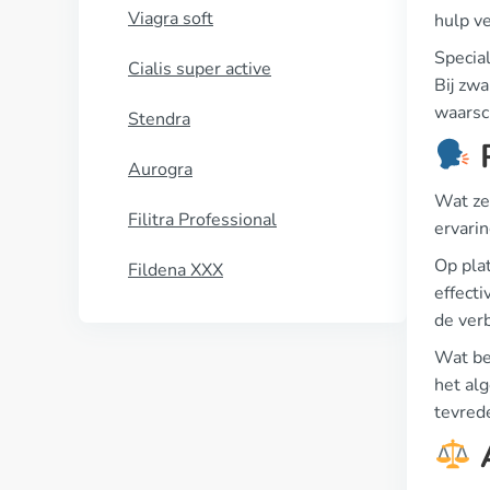
Viagra soft
hulp ve
Special
Cialis super active
Bij zwa
waarsch
Stendra
P
Aurogra
Wat ze
Filitra Professional
ervari
Op pla
Fildena XXX
effecti
de verb
Wat be
het alg
tevrede
A