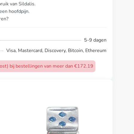
uik van Sildalis.
een hoofdpijn.
ren?
5-9 dagen
Visa, Mastercard, Discovery, Bitcoin, Ethereum
post) bij bestellingen van meer dan €172.19