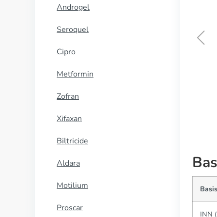
Androgel
Seroquel
Cipro
Cialis daily
Metformin
KOOP NU
Zofran
Xifaxan
Biltricide
Bas
Aldara
Motilium
Basis
Proscar
INN (