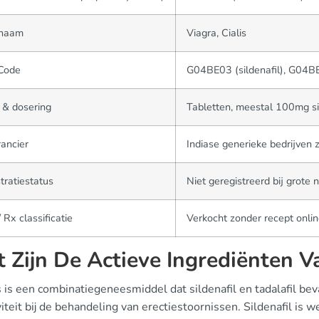
naam
Viagra, Cialis
Code
G04BE03 (sildenafil), G04BE
 & dosering
Tabletten, meestal 100mg si
ancier
Indiase generieke bedrijven 
tratiestatus
Niet geregistreerd bij grot
 Rx classificatie
Verkocht zonder recept onlin
 Zijn De Actieve Ingrediënten Va
s is een combinatiegeneesmiddel dat sildenafil en tadalafil be
viteit bij de behandeling van erectiestoornissen. Sildenafil is 