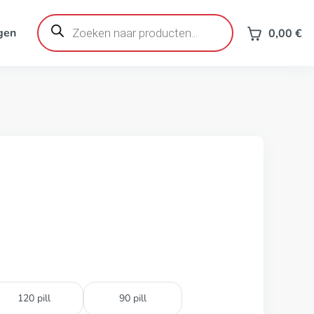
Producten
zoeken
gen
0,00
€
120 pill
90 pill