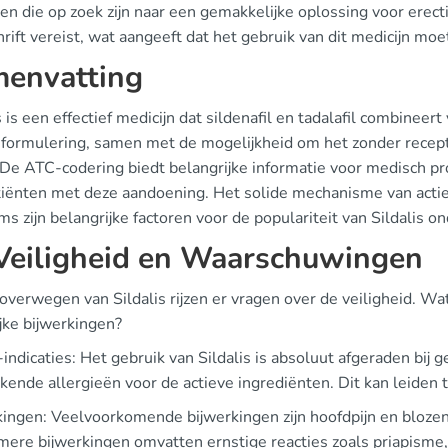
en die op zoek zijn naar een gemakkelijke oplossing voor erec
rift vereist, wat aangeeft dat het gebruik van dit medicijn m
envatting
s is een effectief medicijn dat sildenafil en tadalafil combinee
 formulering, samen met de mogelijkheid om het zonder recept 
De ATC-codering biedt belangrijke informatie voor medisch pro
tiënten met deze aandoening. Het solide mechanisme van actie
ms zijn belangrijke factoren voor de populariteit van Sildalis o
eiligheid en Waarschuwingen
 overwegen van Sildalis rijzen er vragen over de veiligheid. 
jke bijwerkingen?
indicaties: Het gebruik van Sildalis is absoluut afgeraden bij g
ende allergieën voor de actieve ingrediënten. Dit kan leiden t
ingen: Veelvoorkomende bijwerkingen zijn hoofdpijn en blozen. D
ere bijwerkingen omvatten ernstige reacties zoals priapisme, 