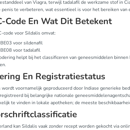
standdeel van Viagra, terwijl tadalafil de werkzame stof in C
 penis te verbeteren, wat essentieel is voor het bereiken van 
-Code En Wat Dit Betekent
-code voor Sildalis omvat:
E03 voor sildenafil
E08 voor tadalafil
odering helpt bij het classificeren van geneesmiddelen binnen
en.
ering En Registratiestatus
is wordt voornamelijk geproduceerd door Indiase generieke bedr
registreerd bij belangrijke nationale geneesmiddelenagentscha
elijk te vinden in lokale apotheken; de meeste beschikbaarhei
rschriftclassificatie
rland kan Sildalis vaak zonder recept worden gekocht via onlin