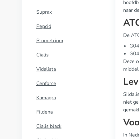
hoofdbe
naar de
Suprax
ATC
Pepcid
De ATC
Prometrium
G04B
G04B
Cialis
Deze c
Vidalista
middel
Lev
Cenforce
Sildal
Kamagra
niet ge
gemakk
Fildena
Voo
Cialis black
In Nede