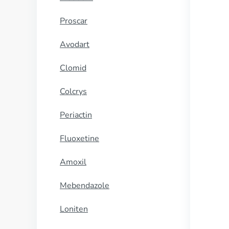
Proscar
Avodart
Clomid
Colcrys
Periactin
Fluoxetine
Amoxil
Mebendazole
Loniten