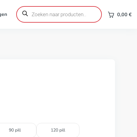
Producten
zoeken
gen
0,00
€
90 pill
120 pill