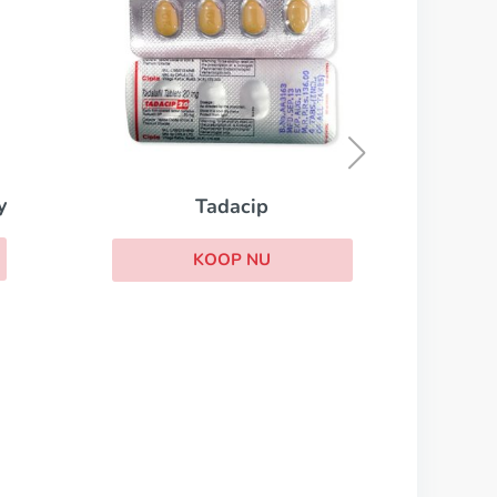
Cialis
KOOP NU
Tadacip
KOOP NU