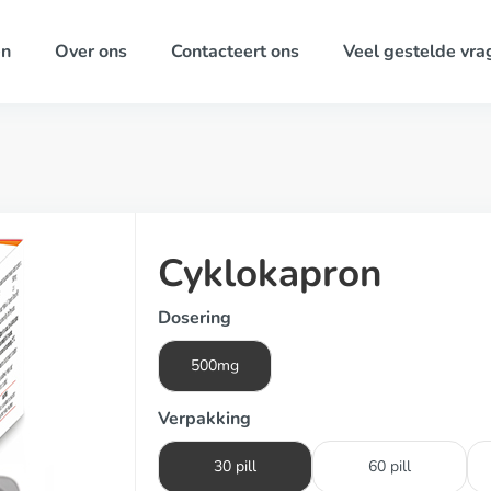
ën
Over ons
Contacteert ons
Veel gestelde vra
Cyklokapron
Dosering
500mg
Verpakking
30 pill
60 pill