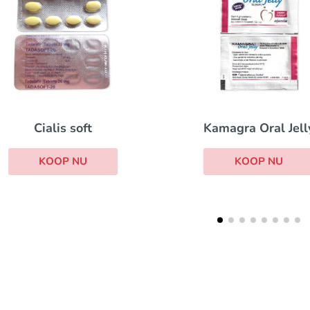
oft
Kamagra Oral Jelly
U
KOOP NU