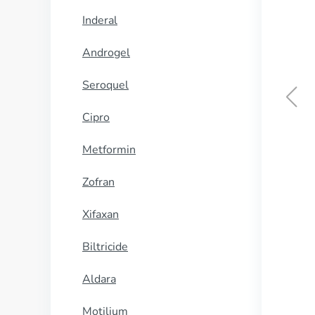
Inderal
Androgel
Seroquel
Cipro
Cialis s
Metformin
KOOP N
Zofran
Xifaxan
Biltricide
Aldara
Motilium