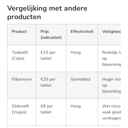
Vergelijking met andere
producten
Product
Prijs
Effectiviteit
Veiligheid
(indicatief)
Tadalafil
€10 per
Hoog
Redelijk, let
(Cialis)
tablet
op
bijwerkingen
Flibanserin
€20 per
Gemiddeld
Hoger risico
tablet
op
bijwerkingen
Sildenafil
€8 per
Hoog
Wel risico's,
(Viagra)
tablet
vaak goed
verdragen