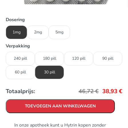
Dosering
1mg
2mg
5mg
Verpakking
240 pill
180 pill
120 pill
90 pill
60 pill
30 pill
Totaalprijs:
46,72
€
38,93
€
TOEVOEGEN AAN WINKELWAGEN
In onze apotheek kunt u Hytrin kopen zonder