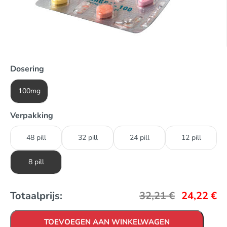
Dosering
100mg
Verpakking
48 pill
32 pill
24 pill
12 pill
8 pill
Totaalprijs:
32,21
€
24,22
€
TOEVOEGEN AAN WINKELWAGEN