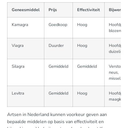
Geneesmiddel
Prijs
Effectiviteit
Bijwerkin
Kamagra
Goedkoop
Hoog
Hoofdpijn,
blozen
Viagra
Duurder
Hoog
Hoofdpijn,
duizelighe
Silagra
Gemiddeld
Gemiddeld
Verstopte
neus,
misselijkh
Levitra
Gemiddeld
Hoog
Hoofdpijn,
maagklac
Artsen in Nederland kunnen voorkeur geven aan
bepaalde middelen op basis van effectiviteit en