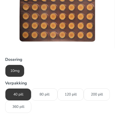
Dosering
10mg
Verpakking
40 pill
80 pill
120 pill
200 pill
360 pill