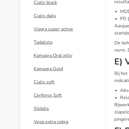
resulta
Cialis black
MDD 
Cialis daily
PD (
Aanpas
Viagra super active
startd
Tadalista
De beh
norm. 
Kamagra Oral Jelly
E) 
Kamagra Gold
Bij het
indicat
Cialis soft
Abso
Cenforce Soft
Rela
Bijwer
Sildalis
slapel
jongere
Vega extra cobra