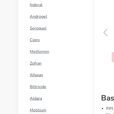
Inderal
Androgel
Seroquel
Cipro
Bupropion
Metformin
KOOP NU
Zofran
Xifaxan
Biltricide
Bas
Aldara
INN 
Motilium