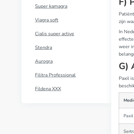
F) 
Super kamagra
Patiën
Viagra soft
zijn wa
In Ned
Cialis super active
effect
weer in
Stendra
belang
Aurogra
G) 
Filitra Professional
Paxil i
beschik
Fildena XXX
Medic
Paxil
Sertr