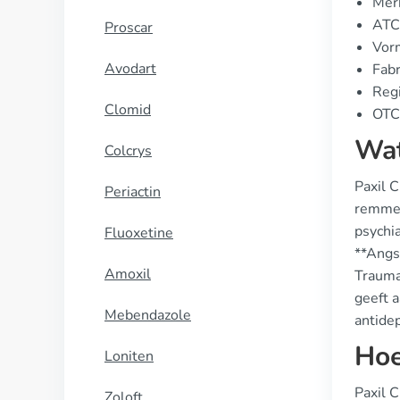
Merk
ATC
Proscar
Vor
Avodart
Fabr
Reg
Clomid
OTC 
Wat
Colcrys
Paxil 
Periactin
remmer
psychia
Fluoxetine
**Angs
Amoxil
Trauma
geeft a
Mebendazole
antidep
Hoe
Loniten
Paxil 
Zoloft