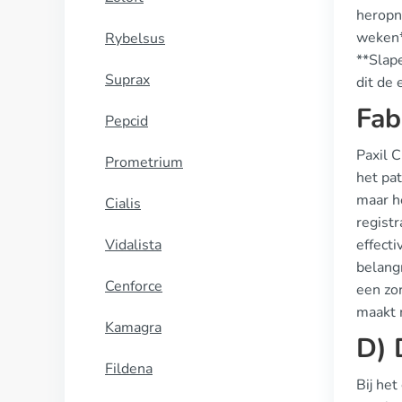
heropn
weken*
Rybelsus
**Slape
Suprax
dit de 
Fab
Pepcid
Paxil 
Prometrium
het pa
maar he
Cialis
regist
Vidalista
effecti
belangr
Cenforce
een zor
maakt 
Kamagra
D) 
Fildena
Bij het