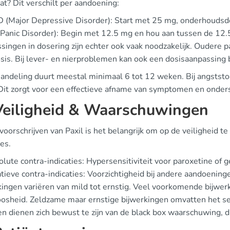
at? Dit verschilt per aandoening:
(Major Depressive Disorder): Start met 25 mg, onderhoudsdo
Panic Disorder): Begin met 12.5 mg en hou aan tussen de 12.
singen in dosering zijn echter ook vaak noodzakelijk. Oudere 
osis. Bij lever- en nierproblemen kan ook een dosisaanpassing
andeling duurt meestal minimaal 6 tot 12 weken. Bij angststo
Dit zorgt voor een effectieve afname van symptomen en onder
Veiligheid & Waarschuwingen
 voorschrijven van Paxil is het belangrijk om op de veiligheid te 
ies.
lute contra-indicaties: Hypersensitiviteit voor paroxetine of 
tieve contra-indicaties: Voorzichtigheid bij andere aandoening
kingen variëren van mild tot ernstig. Veel voorkomende bijwerk
oosheid. Zeldzame maar ernstige bijwerkingen omvatten het s
n dienen zich bewust te zijn van de black box waarschuwing, di