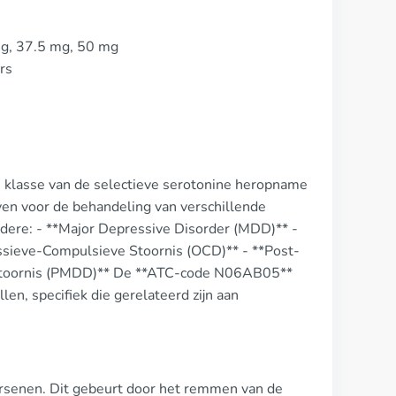
mg, 37.5 mg, 50 mg
rs
de klasse van de selectieve serotonine heropname
ven voor de behandeling van verschillende
andere: - **Major Depressive Disorder (MDD)** -
essieve-Compulsieve Stoornis (OCD)** - **Post-
 Stoornis (PMDD)** De **ATC-code N06AB05**
en, specifiek die gerelateerd zijn aan
ersenen. Dit gebeurt door het remmen van de