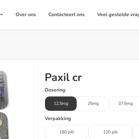
Over ons
Contacteert ons
Veel gestelde vra
Paxil cr
Dosering
12,5mg
25mg
37,5mg
Verpakking
180 pill
120 pill