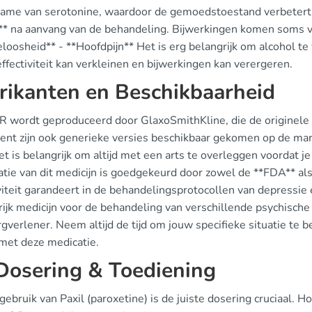
ame van serotonine, waardoor de gemoedstoestand verbetert. 
* na aanvang van de behandeling. Bijwerkingen komen soms voor
loosheid** - **Hoofdpijn** Het is erg belangrijk om alcohol te
effectiviteit kan verkleinen en bijwerkingen kan verergeren.
rikanten en Beschikbaarheid
CR wordt geproduceerd door GlaxoSmithKline, die de originele 
tent zijn ook generieke versies beschikbaar gekomen op de mark
t is belangrijk om altijd met een arts te overleggen voordat j
ratie van dit medicijn is goedgekeurd door zowel de **FDA** al
viteit garandeert in de behandelingsprotocollen van depressie
ijk medicijn voor de behandeling van verschillende psychische
gverlener. Neem altijd de tijd om jouw specifieke situatie te 
met deze medicatie.
Dosering & Toediening
 gebruik van Paxil (paroxetine) is de juiste dosering cruciaal. 