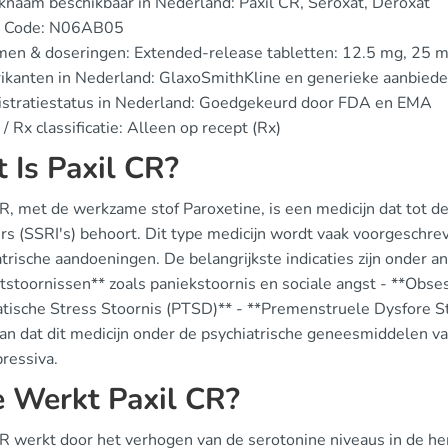
naam beschikbaar in Nederland: Paxil CR, Seroxat, Déroxat
 Code: N06AB05
men & doseringen: Extended-release tabletten: 12.5 mg, 25 
ikanten in Nederland: GlaxoSmithKline en generieke aanbiede
istratiestatus in Nederland: Goedgekeurd door FDA en EMA
/ Rx classificatie: Alleen op recept (Rx)
 Is Paxil CR?
CR, met de werkzame stof Paroxetine, is een medicijn dat tot 
s (SSRI's) behoort. Dit type medicijn wordt vaak voorgeschre
trische aandoeningen. De belangrijkste indicaties zijn onder 
tstoornissen** zoals paniekstoornis en sociale angst - **Obs
tische Stress Stoornis (PTSD)** - **Premenstruele Dysfore
an dat dit medicijn onder de psychiatrische geneesmiddelen vall
ressiva.
 Werkt Paxil CR?
CR werkt door het verhogen van de serotonine niveaus in de h