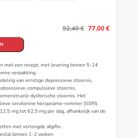
92,40
€
77,00
€
EN
en met een recept, met levering binnen 5-14
ieme verpakking.
deling van ernstige depressieve stoornis,
, obsessieve-compulsieve stoornis,
remenstruele dysforische stoornis. Het
ectieve serotonine heropname-remmer (SSRI).
 12,5 mg tot 62,5 mg per dag, afhankelijk van de
etten met verlengde afgifte.
eestal binnen 1-2 weken.