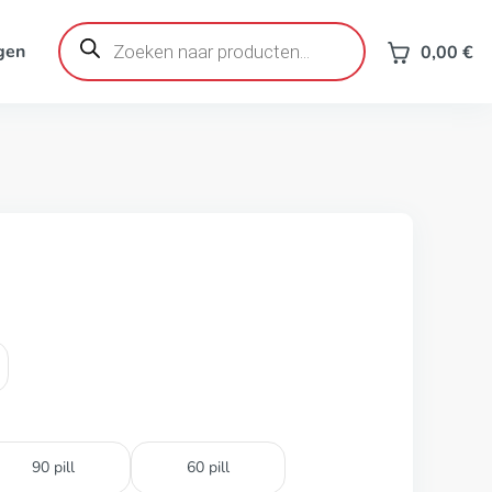
Producten
zoeken
gen
0,00
€
90 pill
60 pill