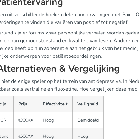
Patiëntervaring
ten uit verschillende hoeken delen hun ervaringen met Paxil
arderingen te vinden die variëren van positief tot negatief.
erland zijn er forums waar persoonlijke verhalen worden gedee
en op hun gemoedstoestand en kwaliteit van leven. Anderen er
vloed heeft op hun adherentie aan het gebruik van het medicijn.
rijke onderwerpen voor patiëntbeoordelingen.
Alternatieven & Vergelijking
s niet de enige speler op het terrein van antidepressiva. In Ned
baar zoals sertraline en fluoxetine. Hoe vergelijken deze medic
ijn
Prijs
Effectiviteit
Veiligheid
 CR
€XX,XX
Hoog
Gemiddeld
aline
€XX,XX
Hoog
Hoog