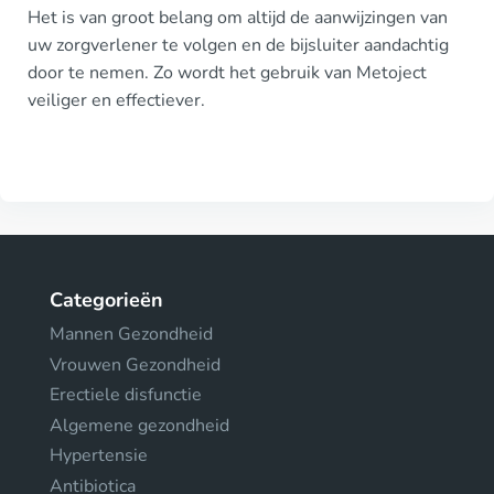
Het is van groot belang om altijd de aanwijzingen van
uw zorgverlener te volgen en de bijsluiter aandachtig
door te nemen. Zo wordt het gebruik van Metoject
veiliger en effectiever.
Categorieën
Mannen Gezondheid
Vrouwen Gezondheid
Erectiele disfunctie
Algemene gezondheid
Hypertensie
Antibiotica