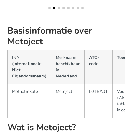
Basisinformatie over
Metoject
INN
Merknaam
ATC-
Toedie
(Internationale
beschikbaar
code
Niet-
in
Eigendomsnaam)
Nederland
Methotrexate
Metoject
L01BA01
Voorgev
(7.5 mg
tablette
injectie
Wat is Metoject?