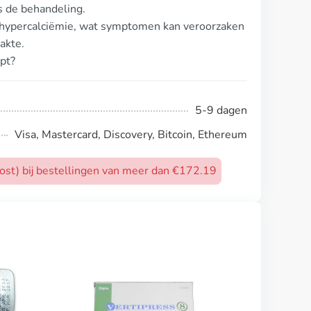
ns de behandeling.
hypercalciëmie, wat symptomen kan veroorzaken
akte.
pt?
5-9 dagen
Visa, Mastercard, Discovery, Bitcoin, Ethereum
post) bij bestellingen van meer dan €172.19