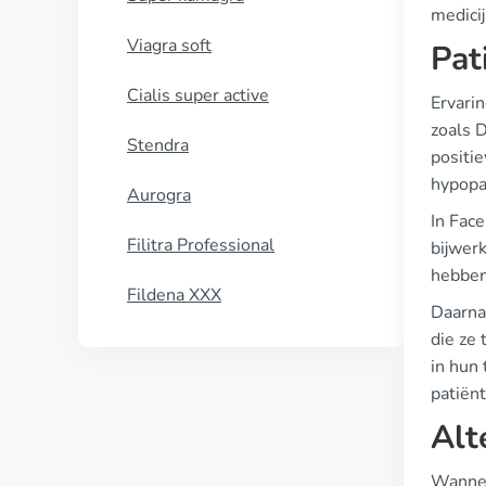
medicij
Viagra soft
Pat
Cialis super active
Ervarin
zoals 
Stendra
positi
hypopa
Aurogra
In Fac
Filitra Professional
bijwer
hebben
Fildena XXX
Daarna
die ze
in hun
patiënt
Alt
Wannee