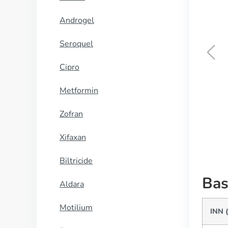
Androgel
Seroquel
Cipro
Dramamine
Metformin
KOOP NU
Zofran
Xifaxan
Biltricide
Bas
Aldara
Motilium
INN 