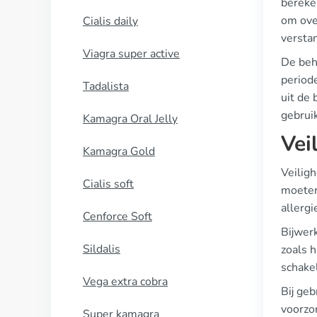
bereken
om ove
Cialis daily
verstan
Viagra super active
De beh
period
Tadalista
uit de 
gebruik
Kamagra Oral Jelly
Vei
Kamagra Gold
Veiligh
Cialis soft
moeten
allergi
Cenforce Soft
Bijwer
Sildalis
zoals h
schake
Vega extra cobra
Bij geb
voorzo
Super kamagra