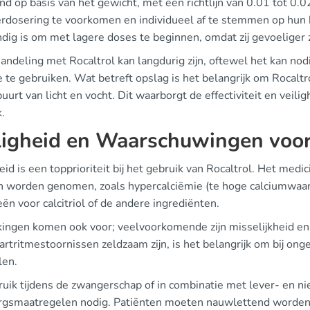
d op basis van het gewicht, met een richtlijn van 0.01 tot 0.
rdosering te voorkomen en individueel af te stemmen op hun 
dig is om met lagere doses te beginnen, omdat zij gevoeliger z
andeling met Rocaltrol kan langdurig zijn, oftewel het kan nod
e te gebruiken. Wat betreft opslag is het belangrijk om Rocal
buurt van licht en vocht. Dit waarborgt de effectiviteit en veili
.
ligheid en Waarschuwingen voor
eid is een topprioriteit bij het gebruik van Rocaltrol. Het medic
 worden genomen, zoals hypercalciëmie (te hoge calciumwaard
eën voor calcitriol of de andere ingrediënten.
kingen komen ook voor; veelvoorkomende zijn misselijkheid en
artritmestoornissen zeldzaam zijn, is het belangrijk om bij on
len.
ruik tijdens de zwangerschap of in combinatie met lever- en ni
rgsmaatregelen nodig. Patiënten moeten nauwlettend worden 