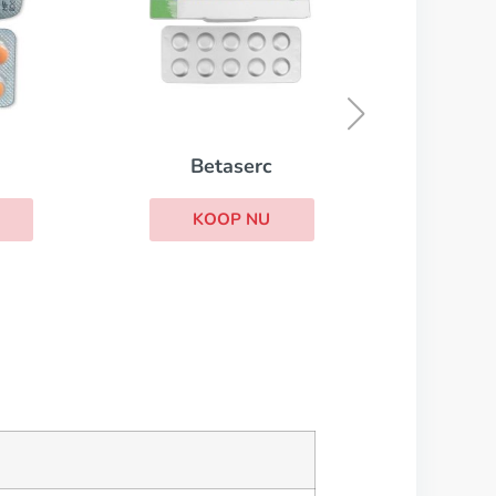
Oxytrol
KOOP NU
erc
NU