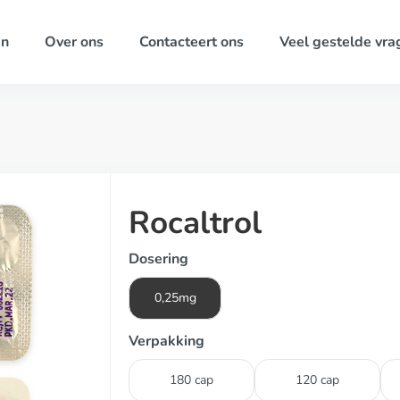
ën
Over ons
Contacteert ons
Veel gestelde vra
Rocaltrol
Dosering
0,25mg
Verpakking
180 cap
120 cap