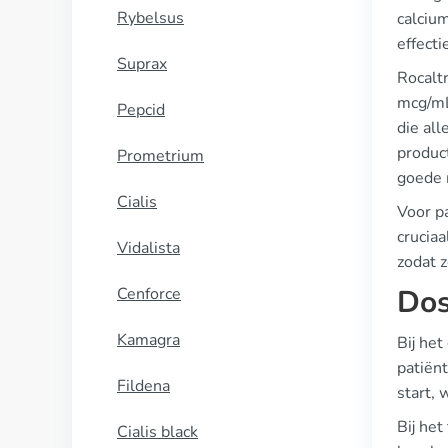
Rybelsus
calciu
effecti
Suprax
Rocaltr
mcg/mL
Pepcid
die all
product
Prometrium
goede 
Cialis
Voor pa
cruciaa
Vidalista
zodat 
Dos
Cenforce
Kamagra
Bij het
patiën
Fildena
start,
Bij het
Cialis black