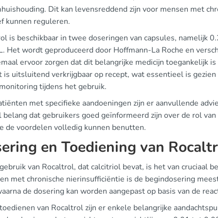
mhuishouding. Dit kan levensreddend zijn voor mensen met chr
ef kunnen reguleren.
ol is beschikbaar in twee doseringen van capsules, namelijk 0
. Het wordt geproduceerd door Hoffmann-La Roche en verschi
emaal ervoor zorgen dat dit belangrijke medicijn toegankelijk i
 is uitsluitend verkrijgbaar op recept, wat essentieel is gezi
monitoring tijdens het gebruik.
tiënten met specifieke aandoeningen zijn er aanvullende adviez
l belang dat gebruikers goed geïnformeerd zijn over de rol van
ze de voordelen volledig kunnen benutten.
ering en Toediening van Rocaltr
 gebruik van Rocaltrol, dat calcitriol bevat, is het van cruciaal
ten met chronische nierinsufficiëntie is de begindosering mees
 waarna de dosering kan worden aangepast op basis van de react
 toedienen van Rocaltrol zijn er enkele belangrijke aandachts