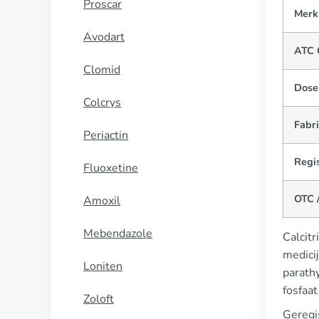
Proscar
Merk
Avodart
ATC 
Clomid
Dose
Colcrys
Fabr
Periactin
Regis
Fluoxetine
OTC /
Amoxil
Mebendazole
Calcit
medici
Loniten
parath
fosfaat
Zoloft
Geregi