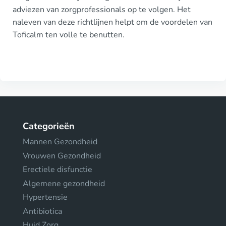
adviezen van zorgprofessionals op te volgen. Het
naleven van deze richtlijnen helpt om de voordelen van
Toficalm ten volle te benutten.
Categorieën
Mannen Gezondheid
Vrouwen Gezondheid
Erectiele disfunctie
Algemene gezondheid
Hypertensie
Antibiotica
Huid Zorg