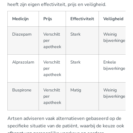
heeft zijn eigen effectiviteit, prijs en veiligheid.
Medicijn
Prijs
Effectiviteit
Veiligheid
Diazepam
Verschilt
Sterk
Weinig
per
bijwerkingen
apotheek
Alprazolam
Verschilt
Sterk
Enkele
per
bijwerkingen
apotheek
Buspirone
Verschilt
Matig
Weinig
per
bijwerkingen
apotheek
Artsen adviseren vaak alternatieven gebaseerd op de
specifieke situatie van de patiënt, waarbij de keuze ook