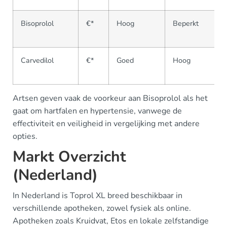
Bisoprolol
€*
Hoog
Beperkt
V
v
Carvedilol
€*
Goed
Hoog
M
b
Artsen geven vaak de voorkeur aan Bisoprolol als het
gaat om hartfalen en hypertensie, vanwege de
effectiviteit en veiligheid in vergelijking met andere
opties.
Markt Overzicht
(Nederland)
In Nederland is Toprol XL breed beschikbaar in
verschillende apotheken, zowel fysiek als online.
Apotheken zoals Kruidvat, Etos en lokale zelfstandige