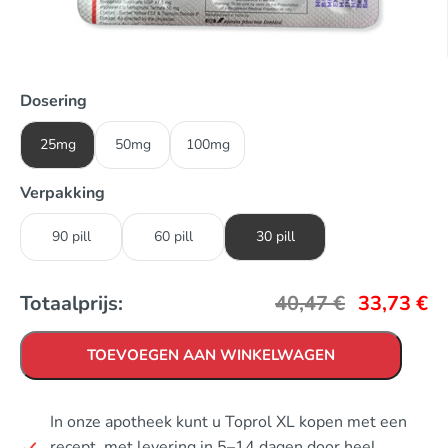
Dosering
25mg
50mg
100mg
Verpakking
90 pill
60 pill
30 pill
Totaalprijs:
40,47
€
33,73
€
TOEVOEGEN AAN WINKELWAGEN
In onze apotheek kunt u Toprol XL kopen met een
recept, met levering in 5–14 dagen door heel