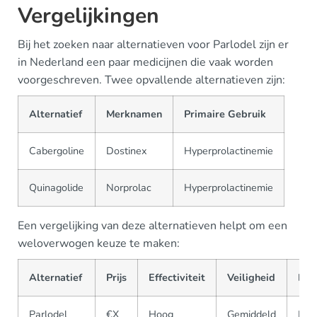
Vergelijkingen
Bij het zoeken naar alternatieven voor Parlodel zijn er
in Nederland een paar medicijnen die vaak worden
voorgeschreven. Twee opvallende alternatieven zijn:
Alternatief
Merknamen
Primaire Gebruik
Cabergoline
Dostinex
Hyperprolactinemie
Quinagolide
Norprolac
Hyperprolactinemie
Een vergelijking van deze alternatieven helpt om een
weloverwogen keuze te maken:
Alternatief
Prijs
Effectiviteit
Veiligheid
Bes
Parlodel
€X
Hoog
Gemiddeld
Bre