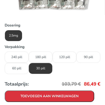
Dosering
2,5mg
Verpakking
240 pill
180 pill
120 pill
90 pill
60 pill
30 pill
Totaalprijs:
103,79
€
86,49
€
TOEVOEGEN AAN WINKELWAGEN