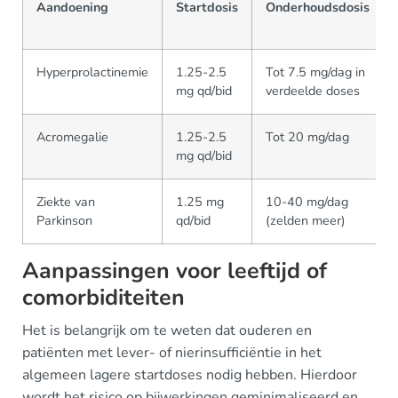
Aandoening
Startdosis
Onderhoudsdosis
Hyperprolactinemie
1.25-2.5
Tot 7.5 mg/dag in
mg qd/bid
verdeelde doses
Acromegalie
1.25-2.5
Tot 20 mg/dag
mg qd/bid
Ziekte van
1.25 mg
10-40 mg/dag
Parkinson
qd/bid
(zelden meer)
Aanpassingen voor leeftijd of
comorbiditeiten
Het is belangrijk om te weten dat ouderen en
patiënten met lever- of nierinsufficiëntie in het
algemeen lagere startdoses nodig hebben. Hierdoor
wordt het risico op bijwerkingen geminimaliseerd en