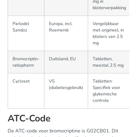
mg in
blisterverpakking
Parlodel
Europa, incl.
Vergelijkbaar
Sandoz
Roemenië
met origineel, in
blisters van 2.5
mg
Bromocriptin-
Duitsland, EU
Tabletten,
ratiopharm
meestal 2.5 mg
Cycloset
VS
Tabletten:
(diabetesgebruik)
Specifiek voor
glykemische
controle
ATC-Code
De ATC-code voor bromocriptine is G02CB01. Dit