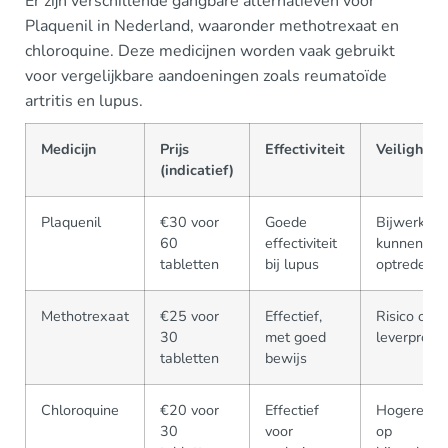
Er zijn verschillende gangbare alternatieven voor
Plaquenil in Nederland, waaronder methotrexaat en
chloroquine. Deze medicijnen worden vaak gebruikt
voor vergelijkbare aandoeningen zoals reumatoïde
artritis en lupus.
Medicijn
Prijs
Effectiviteit
Veiligheid
(indicatief)
Plaquenil
€30 voor
Goede
Bijwerking
60
effectiviteit
kunnen
tabletten
bij lupus
optreden
Methotrexaat
€25 voor
Effectief,
Risico op
30
met goed
leverprob
tabletten
bewijs
Chloroquine
€20 voor
Effectief
Hogere ka
30
voor
op