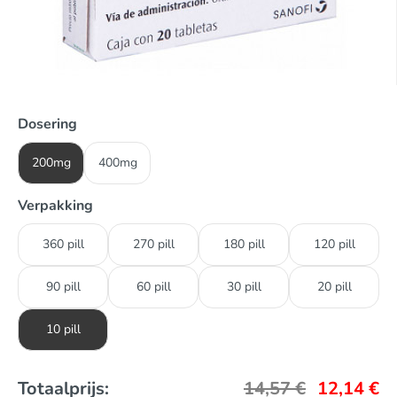
Dosering
200mg
400mg
Verpakking
360 pill
270 pill
180 pill
120 pill
90 pill
60 pill
30 pill
20 pill
10 pill
Totaalprijs:
14,57
€
12,14
€