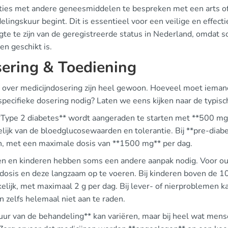
cties met andere geneesmiddelen te bespreken met een arts of
lingskuur begint. Dit is essentieel voor een veilige en effect
gte te zijn van de geregistreerde status in Nederland, omdat s
en geschikt is.
ering & Toediening
 over medicijndosering zijn heel gewoon. Hoeveel moet iem
 specifieke dosering nodig? Laten we eens kijken naar de typis
*Type 2 diabetes** wordt aangeraden te starten met **500 mg*
elijk van de bloedglucosewaarden en tolerantie. Bij **pre-di
, met een maximale dosis van **1500 mg** per dag.
n en kinderen hebben soms een andere aanpak nodig. Voor ou
 dosis en deze langzaam op te voeren. Bij kinderen boven de 1
elijk, met maximaal 2 g per dag. Bij lever- of nierproblemen ka
n zelfs helemaal niet aan te raden.
uur van de behandeling** kan variëren, maar bij heel wat mens