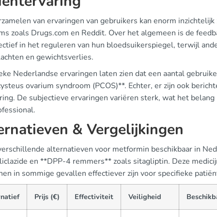
iëntervaring
rzamelen van ervaringen van gebruikers kan enorm inzichtelijk
rms zoals Drugs.com en Reddit. Over het algemeen is de fee
ectief in het reguleren van hun bloedsuikerspiegel, terwijl an
achten en gewichtsverlies.
eke Nederlandse ervaringen laten zien dat een aantal gebruikers
cysteus ovarium syndroom (PCOS)**. Echter, er zijn ook berich
ring. De subjectieve ervaringen variëren sterk, wat het belang
ofessional.
ernatieven & Vergelijkingen
 verschillende alternatieven voor metformin beschikbaar in Ned
gliclazide en **DPP-4 remmers** zoals sitagliptin. Deze medi
en in sommige gevallen effectiever zijn voor specifieke patiën
natief
Prijs (€)
Effectiviteit
Veiligheid
Beschikb