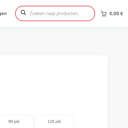
Producten
zoeken
gen
0,00
€
90 pill
120 pill