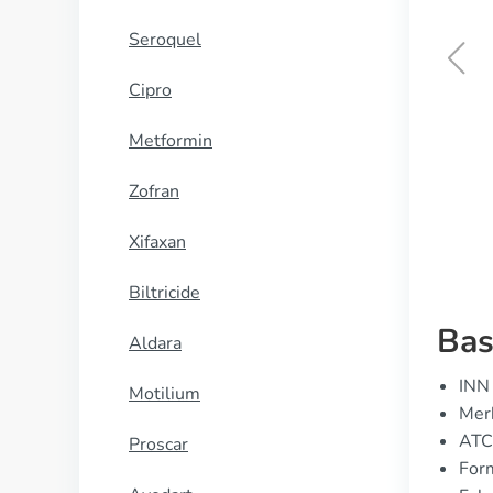
Seroquel
Cipro
Cialis daily
Metformin
KOOP NU
Zofran
Xifaxan
Biltricide
Bas
Aldara
INN 
Motilium
Merk
ATC 
Proscar
Form