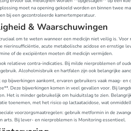
 Zorg ervoor dat medicijnen worden **opgeslagen** op een koe
oplossing moet na opening gekoeld worden en binnen twee ma
en bij een gecontroleerde kamertemperatuur.
ligheid & Waarschuwingen
cruciaal om te weten wanneer een medicijn niet veilig is. Voor 
e nierinsufficiëntie, acute metabolische acidose en ernstige l
mine of de excipiënten moeten dit medicijn vermijden.
 ook relatieve contra-indicaties. Bij milde nierproblemen of ou
 gebruik. Alcoholmisbruik en hartfalen zijn ook belangrijke aa
t op bijwerkingen aankomt, ervaren gebruikers vaak maag- en d
ee**. Deze bijwerkingen komen in veel gevallen voor. Bij lang
n. Het is minder gebruikelijk om huiduitslag te zien. Belangri
atie toenemen, met het risico op lactaatacidose, wat onmiddel
peciale voorzorgsmaatregelen: gebruik metformin in de zwang
 arts. Bij lever- en nierproblemen is Monitoring essentieel.