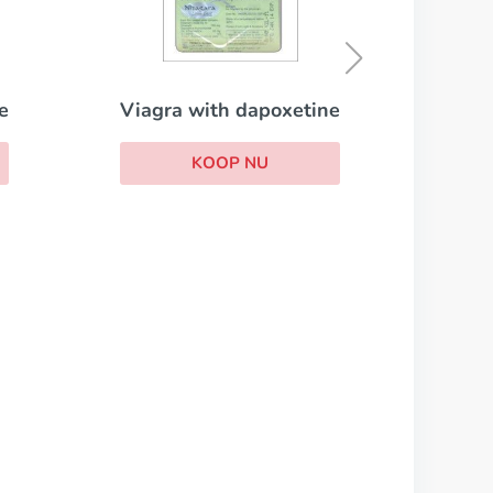
Merk cialis
KOOP NU
etine