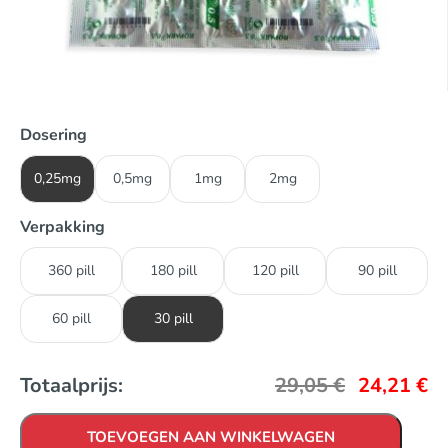
Dosering
0,25mg
0,5mg
1mg
2mg
Verpakking
360 pill
180 pill
120 pill
90 pill
60 pill
30 pill
Totaalprijs:
29,05
€
24,21
€
TOEVOEGEN AAN WINKELWAGEN