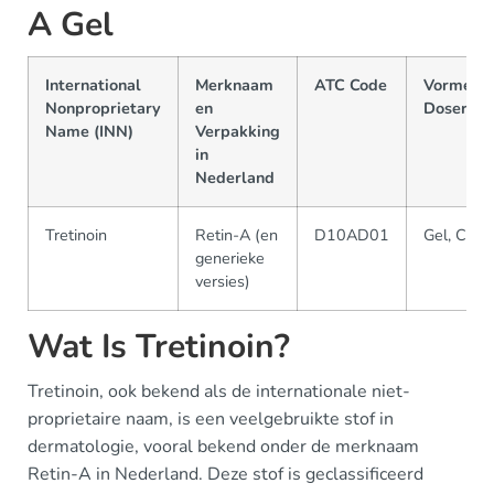
A Gel
International
Merknaam
ATC Code
Vormen 
Nonproprietary
en
Dosering
Name (INN)
Verpakking
in
Nederland
Tretinoin
Retin-A (en
D10AD01
Gel, Crè
generieke
versies)
Wat Is Tretinoin?
Tretinoin, ook bekend als de internationale niet-
proprietaire naam, is een veelgebruikte stof in
dermatologie, vooral bekend onder de merknaam
Retin-A in Nederland. Deze stof is geclassificeerd