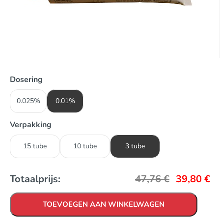
Dosering
0.025%
0.01%
Verpakking
15 tube
10 tube
3 tube
Totaalprijs:
47,76
€
39,80
€
TOEVOEGEN AAN WINKELWAGEN