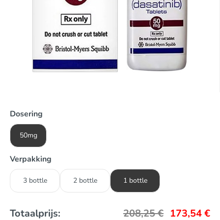
Dosering
50mg
Verpakking
3 bottle
2 bottle
1 bottle
Totaalprijs:
208,25
€
173,54
€