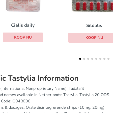
Cialis super act
Sildalis
KOOP NU
KOOP NU
ic Tastylia Information
(International Nonproprietary Name): Tadalafil
d names available in Netherlands: Tastylia, Tastylia 20 ODS
 Code: G04BE08
s & dosages: Orale disintegrerende strips (10mg, 20mg)