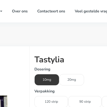
Over ons
Contacteert ons
Veel gestelde vra
Tastylia
Dosering
10mg
20mg
Verpakking
120 strip
90 strip