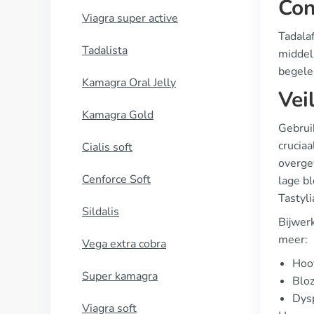
Con
Viagra super active
Tadala
Tadalista
middels
begele
Kamagra Oral Jelly
Vei
Kamagra Gold
Gebruik
cruciaa
Cialis soft
overgev
Cenforce Soft
lage b
Tastyli
Sildalis
Bijwer
meer:
Vega extra cobra
Hoof
Super kamagra
Blo
Dysp
Viagra soft