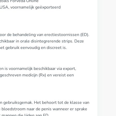
 zoals Forveda Online
f USA, voornamelijk geëxporteerd
voor de behandeling van erectiestoornissen (ED).
hikbaar in orale disintegrerende strips. Deze
et gebruik eenvoudig en discreet is.
 is voornamelijk beschikbaar via export,
rgeschreven medicijn (Rx) en vereist een
n gebruiksgemak. Het behoort tot de klasse van
e bloedstroom naar de penis wanneer er sprake
r mannen die lijden aan ED.