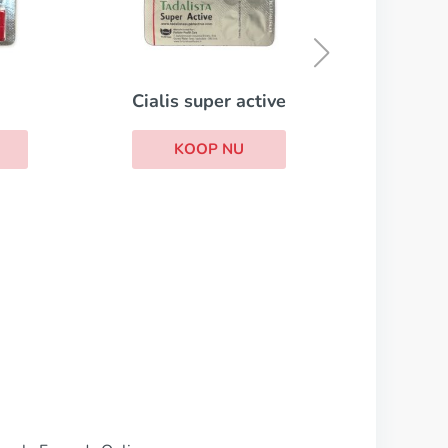
Kamagra Oral Jelly
KOOP NU
ive