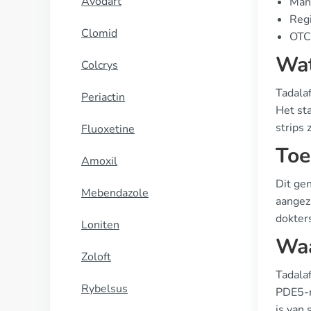
Avodart
Manu
Regi
Clomid
OTC 
Wat
Colcrys
Tadalaf
Periactin
Het st
strips 
Fluoxetine
Toe
Amoxil
Dit ge
Mebendazole
aangezi
dokter
Loniten
Waa
Zoloft
Tadala
Rybelsus
PDE5-r
is van 