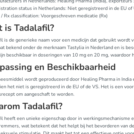
facturers in Netherlands: Healing Pharma (India), exporteurs
stration status in Netherlands: Niet geregistreerd in de EU o
/ Rx classification: Voorgeschreven medicatie (Rx)
 is Tadalafil?
il is de generieke naam voor een medicijn dat gebruikt wordt 
aat bekend onder de merknaam Tastylia in Nederland en is besc
zijn beschikbaar in doseringen van 10 mg en 20 mg, waardoor h
passing en Beschikbaarheid
neesmiddel wordt geproduceerd door Healing Pharma in India en
en het niet is geregistreerd in de EU of de VS. Het is een voo
srecept om aangeschaft te worden.
rom Tadalafil?
fil heeft een unieke eigenschap door in werkingsmechanisme e
emmers, wat betekent dat het helpt bij het bevorderen van d
seksuele stimulatie. Dit maakt het tot een effectieve optie voo