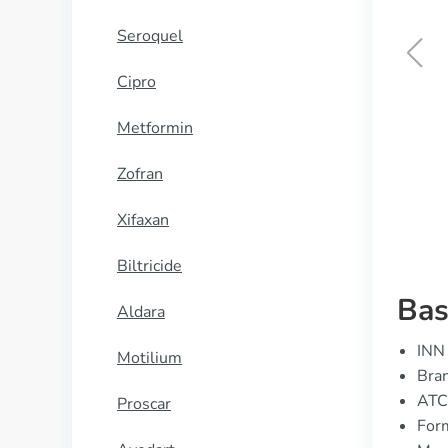
Seroquel
Cipro
Cialis daily
Metformin
KOOP NU
Zofran
Xifaxan
Biltricide
Bas
Aldara
INN 
Motilium
Bran
ATC
Proscar
Form