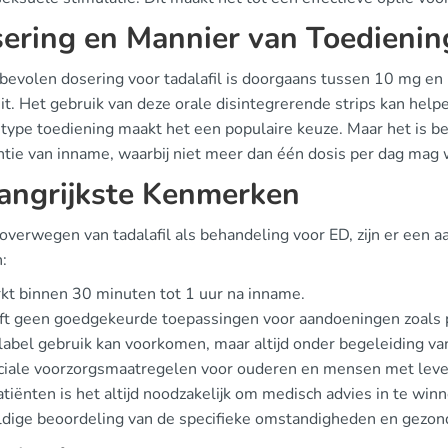
ering en Mannier van Toedienin
bevolen dosering voor tadalafil is doorgaans tussen 10 mg e
eit. Het gebruik van deze orale disintegrerende strips kan hel
t type toediening maakt het een populaire keuze. Maar het is b
ntie van inname, waarbij niet meer dan één dosis per dag ma
angrijkste Kenmerken
 overwegen van tadalafil als behandeling voor ED, zijn er een
:
t binnen 30 minuten tot 1 uur na inname.
ft geen goedgekeurde toepassingen voor aandoeningen zoals 
label gebruik kan voorkomen, maar altijd onder begeleiding van
iale voorzorgsmaatregelen voor ouderen en mensen met leve
tiënten is het altijd noodzakelijk om medisch advies in te wi
ldige beoordeling van de specifieke omstandigheden en gezondh