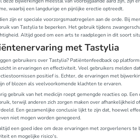
deze bijwerkingen meestal van voorbijgaande aard zijn, zijn e
me, waarbij een langdurige en pijnlijke erectie optreedt.
ien zijn er speciale voorzorgsmaatregelen aan de orde. Bij me
bruik van Tastylia te beperken. Het gebruik tijdens zwangersch
htigheid. Altijd goed om een arts te raadplegen in dit soort sit
iëntenervaring met Tastylia
ggen gebruikers over Tastylia? Patiëntenfeedback op platform
nzicht in ervaringen en effectiviteit. Veel gebruikers melden dat 
ectiestoornissen positief is. Echter, de ervaringen met bijwer
ijn of blozen als veelvoorkomende klachten te ervaren.
rig gebruik van het medicijn roept gemengde reacties op. Een 
ruik, terwijl anderen zich zorgen maken over afhankelijkheid 
deeld. Een gezamenlijke conclusie lijkt te zijn dat, hoewel effe
ven niet mogen worden genegeerd.
 altijd een goed idee om deze ervaringen met zorgverleners te 
viteit en mogelijke risico's.