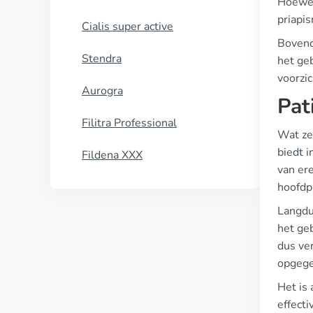
Hoewel 
priapis
Cialis super active
Bovend
Stendra
het ge
voorzic
Aurogra
Pat
Filitra Professional
Wat ze
biedt i
Fildena XXX
van er
hoofdp
Langdu
het geb
dus ver
opgege
Het is
effecti