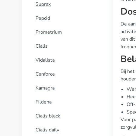
Suprax
Dos
Pepcid
De aan
activit
Prometrium
van di
Cialis
freque
Bel
Vidalista
Bij het
Cenforce
houden
Kamagra
Werk
Hee
Fildena
Off-
Spec
Cialis black
Voor pa
zorgvu
Cialis daily