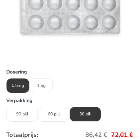
Dosering
0.5mg
1mg
Verpakking
90 pill
60 pill
30 pill
Totaalprijs:
86,42
€
72,01
€