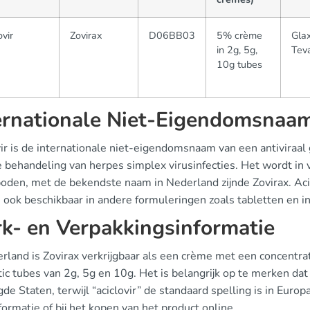
ovir
Zovirax
D06BB03
5% crème
Gla
in 2g, 5g,
Tev
10g tubes
ernationale Niet-Eigendomsnaam
vir is de internationale niet-eigendomsnaam van een antiviraa
e behandeling van herpes simplex virusinfecties. Het wordt i
oden, met de bekendste naam in Nederland zijnde Zovirax. Aci
 ook beschikbaar in andere formuleringen zoals tabletten en in
k- en Verpakkingsinformatie
erland is Zovirax verkrijgbaar als een crème met een concentra
tic tubes van 2g, 5g en 10g. Het is belangrijk op te merken dat d
de Staten, terwijl “aciclovir” de standaard spelling is in Europ
formatie of bij het kopen van het product online.