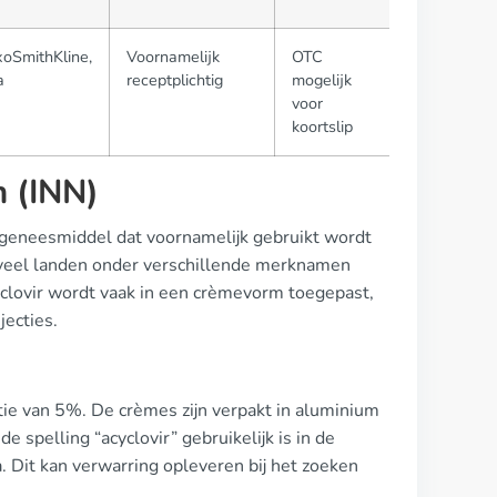
xoSmithKline,
Voornamelijk
OTC
a
receptplichtig
mogelijk
voor
koortslip
 (INN)
l geneesmiddel dat voornamelijk gebruikt wordt
n veel landen onder verschillende merknamen
clovir wordt vaak in een crèmevorm toegepast,
jecties.
tie van 5%. De crèmes zijn verpakt in aluminium
e spelling “acyclovir” gebruikelijk is in de
a. Dit kan verwarring opleveren bij het zoeken