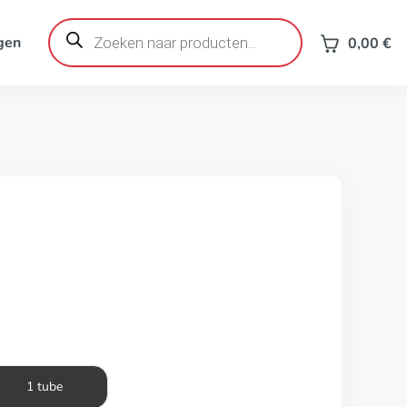
Producten
zoeken
gen
0,00
€
1 tube