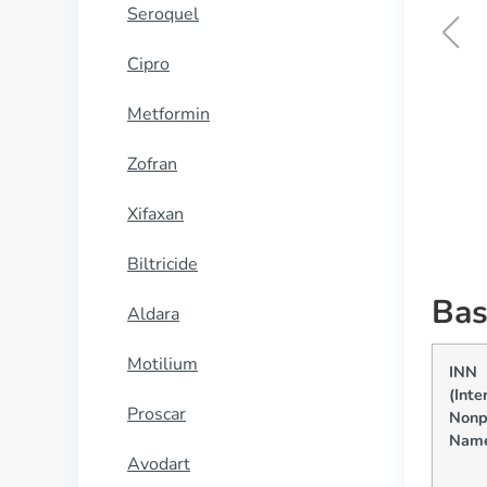
Seroquel
Cipro
Hydroxychloroquine
Metformin
KOOP NU
Zofran
Xifaxan
Biltricide
Bas
Aldara
Motilium
INN
(Inte
Proscar
Nonp
Nam
Avodart