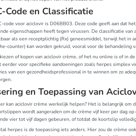
-Code en Classificatie
-code voor aciclovir is D06BB03. Deze code geeft aan dat he
de eigenschappen heeft tegen virussen. De classificatie van aci
baar als een receptplichtig (Rx) geneesmiddel, terwijl het in 
the-counter) kan worden gekruid, vooral voor de behandeling v
 kiezen of kopen van aciclovir crème, of het nu online is of in 
t eerder voor specifieke aandoeningen zoals herpes simplex vi
vies van een gezondheidsprofessional in te winnen om zo adequ
rgen.
ering en Toepassing van Aciclo
r kan aciclovir crème werkelijk helpen? Het is belangrijk om d
ortslippen wordt aangeraden om de crème vijf keer per dag op 
de vier tot vijf dagen gebeuren, of totdat de koortslip volled
ital herpes is de toepassing iets anders. Hier zou de crème o