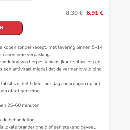
8,30
€
6,91
€
EN
me kopen zonder recept, met levering binnen 5–14
en anonieme verpakking.
andeling van herpes labialis (koortsblaasjes) en
ls een antiviraal middel dat de vermenigvuldiging
labialis is het 5 keer per dag aanbrengen op het
en of tot genezing.
nnen 25-60 minuten.
ns de behandeling.
 lokale branderigheid of een stekend gevoel.