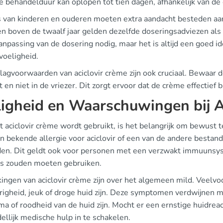
e behandelduur kan oplopen tot tien dagen, afhankelijk van d
 van kinderen en ouderen moeten extra aandacht besteden aan 
en boven de twaalf jaar gelden dezelfde doseringsadviezen als
npassing van de dosering nodig, maar het is altijd een goed id
voeligheid.
lagvoorwaarden van aciclovir crème zijn ook cruciaal. Bewaar 
t en niet in de vriezer. Dit zorgt ervoor dat de crème effectief 
ligheid en Waarschuwingen bij A
 aciclovir crème wordt gebruikt, is het belangrijk om bewust t
n bekende allergie voor aciclovir of een van de andere bestan
den. Dit geldt ook voor personen met een verzwakt immuunsys
ts zouden moeten gebruiken.
kingen van aciclovir crème zijn over het algemeen mild. Veelv
righeid, jeuk of droge huid zijn. Deze symptomen verdwijnen 
ma of roodheid van de huid zijn. Mocht er een ernstige huidrea
llijk medische hulp in te schakelen.