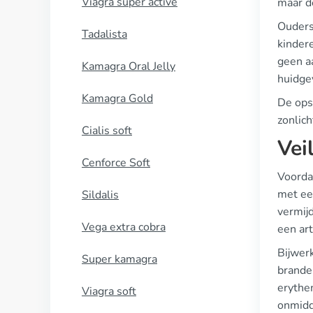
Viagra super active
maar d
Ouders
Tadalista
kinder
geen aa
Kamagra Oral Jelly
huidge
Kamagra Gold
De ops
zonlich
Cialis soft
Vei
Cenforce Soft
Voordat
met ee
Sildalis
vermij
Vega extra cobra
een ar
Bijwer
Super kamagra
brande
erythe
Viagra soft
onmidde