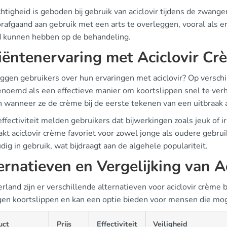
htigheid is geboden bij gebruik van aciclovir tijdens de zwange
rafgaand aan gebruik met een arts te overleggen, vooral als er
d kunnen hebben op de behandeling.
iëntenervaring met Aciclovir Cr
ggen gebruikers over hun ervaringen met aciclovir? Op verschi
enoemd als een effectieve manier om koortslippen snel te ver
n wanneer ze de crème bij de eerste tekenen van een uitbraak 
ffectiviteit melden gebruikers dat bijwerkingen zoals jeuk of ir
kt aciclovir crème favoriet voor zowel jonge als oudere gebruik
ig in gebruik, wat bijdraagt aan de algehele populariteit.
ernatieven en Vergelijking van Ac
rland zijn er verschillende alternatieven voor aciclovir crème 
en koortslippen en kan een optie bieden voor mensen die mogeli
uct
Prijs
Effectiviteit
Veiligheid