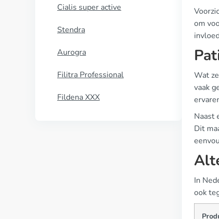
Cialis super active
Voorzic
om voo
Stendra
invloe
Pat
Aurogra
Filitra Professional
Wat ze
vaak g
Fildena XXX
ervare
Naast e
Dit maa
eenvoud
Alt
In Nede
ook teg
Prod