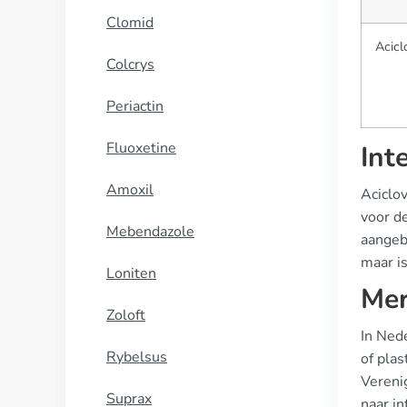
Clomid
Acicl
Colcrys
Periactin
Fluoxetine
Int
Amoxil
Aciclo
voor d
Mebendazole
aangeb
maar is
Loniten
Mer
Zoloft
In Ned
Rybelsus
of plas
Verenig
Suprax
naar in