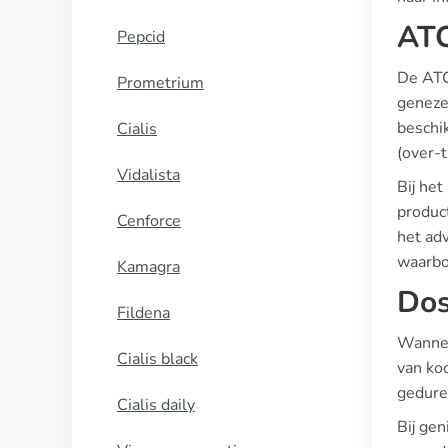
ATC
Pepcid
De ATC
Prometrium
genezen
beschik
Cialis
(over-
Vidalista
Bij het
produc
Cenforce
het ad
waarbo
Kamagra
Dos
Fildena
Wannee
Cialis black
van ko
geduren
Cialis daily
Bij gen