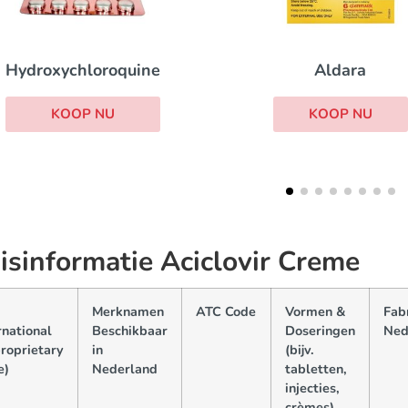
Aldara
Ismo
KOOP NU
KOOP NU
isinformatie Aciclovir Creme
Merknamen
ATC Code
Vormen &
Fab
rnational
Beschikbaar
Doseringen
Ned
roprietary
in
(bijv.
e)
Nederland
tabletten,
injecties,
crèmes)